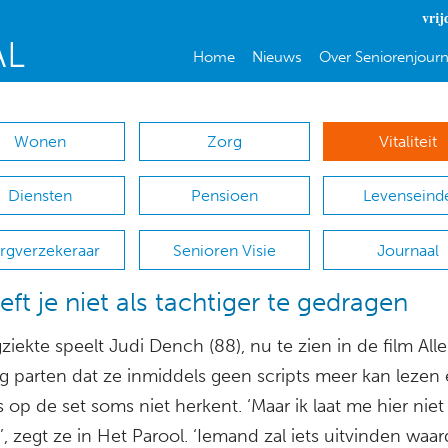
vrij
Home
Nieuws
Over Seniorenjourn
Wonen
Zorg
Vitaliteit
Diensten
Pensioen
Levenseind
rgverzekeraar
Senioren Visie
Journaal
eft je niet als tachtiger te gedragen
iekte speelt Judi Dench (88), nu te zien in de film Alle
g parten dat ze inmiddels geen scripts meer kan lezen
s op de set soms niet herkent. ‘Maar ik laat me hier nie
’, zegt ze in Het Parool. ‘Iemand zal iets uitvinden waa