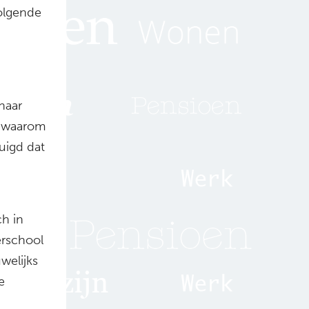
volgende
naar
: waarom
tuigd dat
ch in
erschool
welijks
e