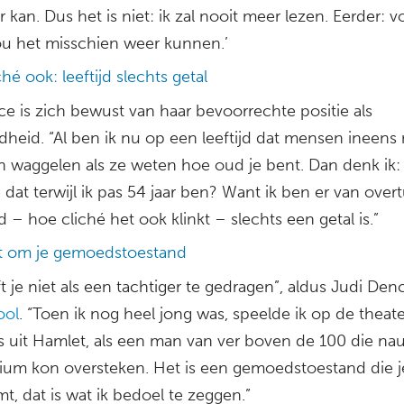
 kan. Dus het is niet: ik zal nooit meer lezen. Eerder: 
u het misschien weer kunnen.’
hé ook: leeftijd slechts getal
ce is zich bewust van haar bevoorrechte positie als
heid. “Al ben ik nu op een leeftijd dat mensen ineens 
n waggelen als ze weten hoe oud je bent. Dan denk ik
dat terwijl ik pas 54 jaar ben? Want ik ben er van over
ijd – hoe cliché het ook klinkt – slechts een getal is.”
t om je gemoedstoestand
t je niet als een tachtiger te gedragen”, aldus Judi Den
ool
. “Toen ik nog heel jong was, speelde ik op de theat
s uit Hamlet, als een man van ver boven de 100 die nau
ium kon oversteken. Het is een gemoedstoestand die j
, dat is wat ik bedoel te zeggen.”