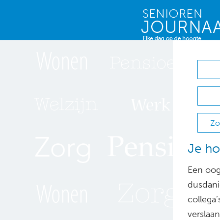
Zo
Je ho
Een oogz
dusdani
collega’
verslaan