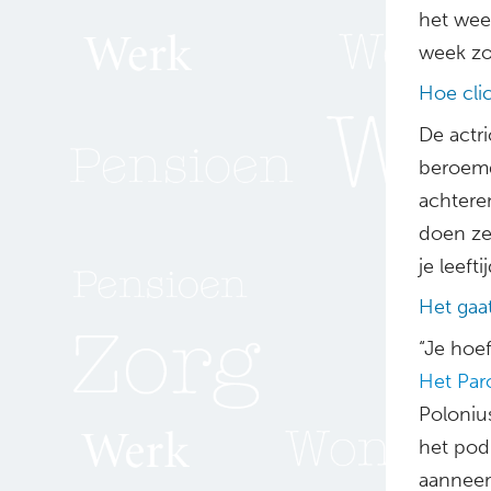
het weer
week zo
Hoe clic
De actri
beroemd
achtere
doen ze 
je leeft
Het gaa
“Je hoef
Het Par
Poloniu
het pod
aanneemt