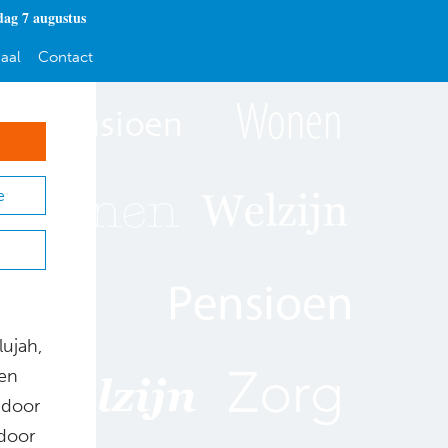
dag 7 augustus
aal
Contact
e
lujah,
 en
t door
rdoor