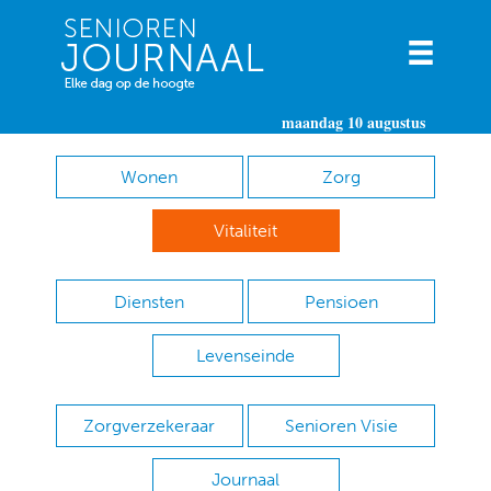
maandag 10 augustus
Wonen
Zorg
Vitaliteit
Diensten
Pensioen
Levenseinde
Zorgverzekeraar
Senioren Visie
Journaal