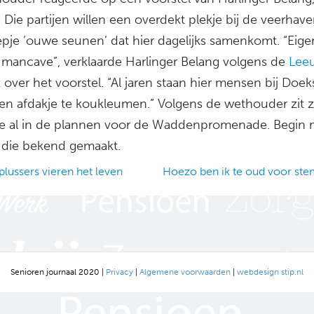
Die partijen willen een overdekt plekje bij de veerhav
pje ‘ouwe seunen’ dat hier dagelijks samenkomt. “Eigenl
 mancave”, verklaarde Harlinger Belang volgens de
Lee
t
over het voorstel. “Al jaren staan hier mensen bij Doe
en afdakje te koukleumen.” Volgens de wethouder zit 
 al in de plannen voor de Waddenpromenade. Begin 
die bekend gemaakt.
lussers vieren het leven
Hoezo ben ik te oud voor st
ation
Senioren journaal 2020 |
Privacy
|
Algemene voorwaarden
|
webdesign stip.nl