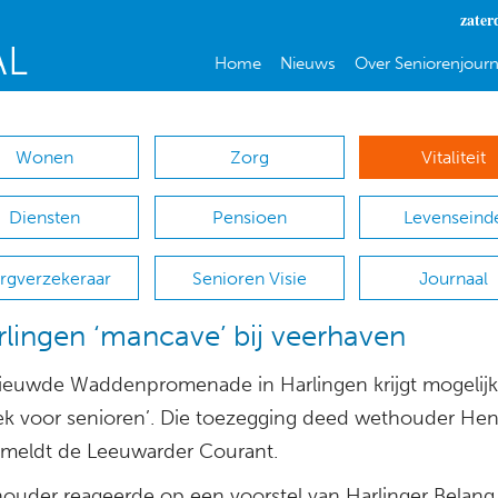
zater
Home
Nieuws
Over Seniorenjourn
Wonen
Zorg
Vitaliteit
Diensten
Pensioen
Levenseind
rgverzekeraar
Senioren Visie
Journaal
rlingen ‘mancave’ bij veerhaven
ieuwde Waddenpromenade in Harlingen krijgt mogelij
ek voor senioren’. Die toezegging deed wethouder Hen
, meldt de Leeuwarder Courant.
ouder reageerde op een voorstel van Harlinger Belang