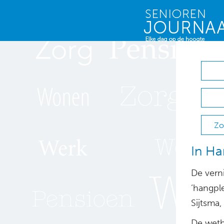
Zo
In Ha
De vern
‘hangpl
Sijtsma
De weth