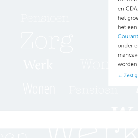
en CDA. 
het groe
het een
Couran
onder e
mancave
worden 
Posts
← Zestigp
navig