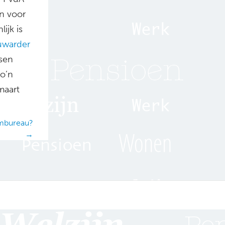
en voor
ijk is
uwarder
ksen
zo’n
maart
embureau?
→