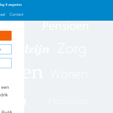
dag 8 augustus
aal
Contact
e
k een
drik
, PvdA