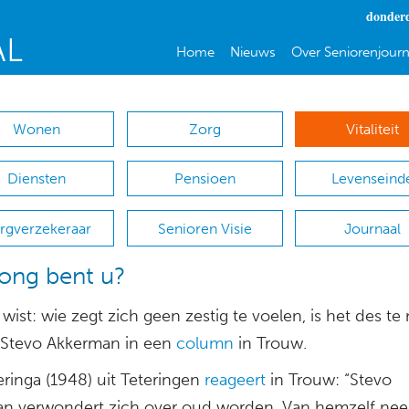
donderd
Home
Nieuws
Over Seniorenjourn
Wonen
Zorg
Vitaliteit
Diensten
Pensioen
Levenseind
rgverzekeraar
Senioren Visie
Journaal
ong bent u?
ist: wie zegt zich geen zestig te voelen, is het des te
 Stevo Akkerman in een
column
in Trouw.
ringa (1948) uit Teteringen
reageert
in Trouw: “Stevo
n verwondert zich over oud worden. Van hemzelf nee