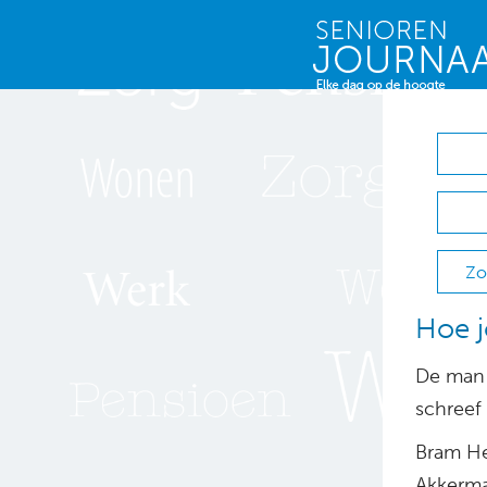
Zo
Hoe j
De man w
schreef
Bram He
Akkerma