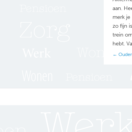
aan. Hee
merk je
zo fijn 
trein om
hebt. Va
Posts
← Oudere
navig