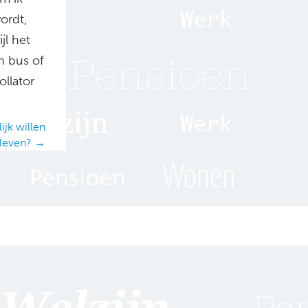
wordt,
jl het
n bus of
ollator
jk willen
leven? →