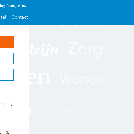
ag 6 augustus
aal
Contact
e
 meer,
m ik