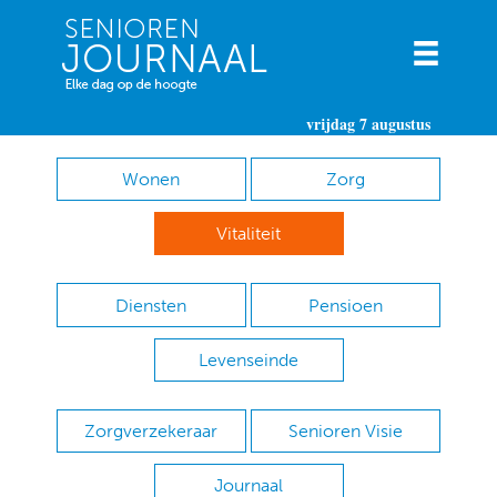
vrijdag 7 augustus
Wonen
Zorg
Vitaliteit
Diensten
Pensioen
Levenseinde
Zorgverzekeraar
Senioren Visie
Journaal