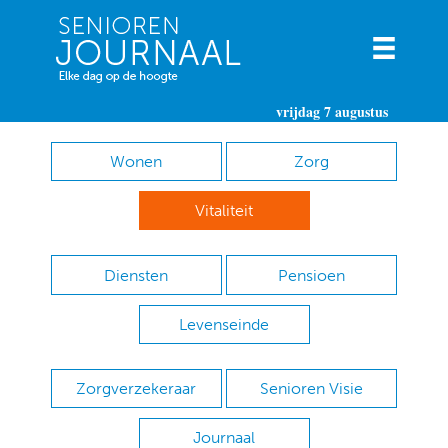
vrijdag 7 augustus
Wonen
Zorg
Vitaliteit
Diensten
Pensioen
Levenseinde
Zorgverzekeraar
Senioren Visie
Journaal