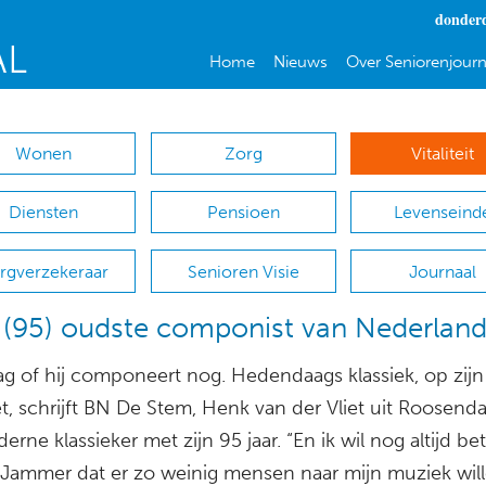
donderd
Home
Nieuws
Over Seniorenjourn
Wonen
Zorg
Vitaliteit
Diensten
Pensioen
Levenseind
rgverzekeraar
Senioren Visie
Journaal
(95) oudste componist van Nederlan
g of hij componeert nog. Hedendaags klassiek, op zijn
, schrijft BN De Stem, Henk van der Vliet uit Roosendaa
rne klassieker met zijn 95 jaar. “En ik wil nog altijd bet
 Jammer dat er zo weinig mensen naar mijn muziek wil