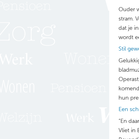
Ouder w
stram. V
dat je 
wordt ee
Stil ge
Gelukki
bladmuz
Operast
komende 
hun pre
Een sch
“En daa
Vliet i