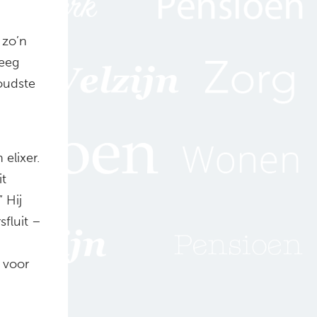
 zo’n
reeg
oudste
elixer.
it
” Hij
fluit –
 voor