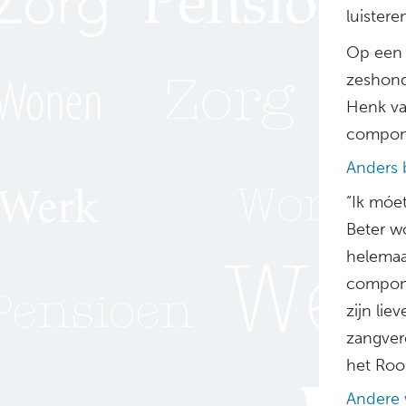
luisteren
Op een 
zeshond
Henk va
componi
Anders b
“Ik móet
Beter wo
helemaal
compone
zijn lie
zangver
het Roo
Andere 