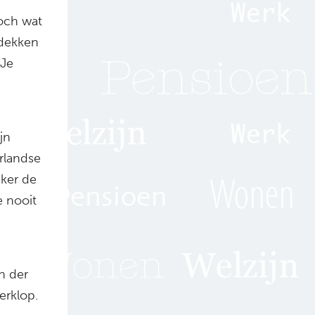
toch wat
tdekken
“Je
jn
rlandse
eker de
e nooit
n der
erklop.