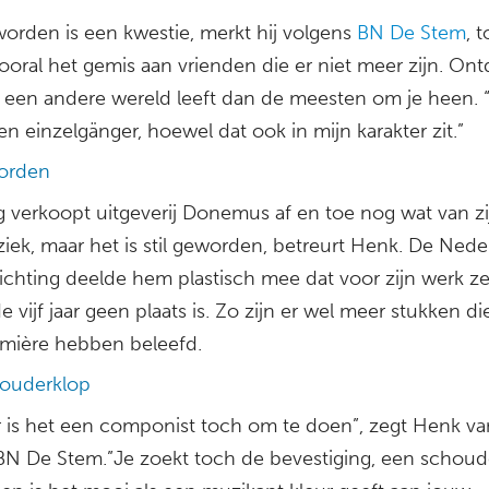
orden is een kwestie, merkt hij volgens
BN De Stem
, 
ooral het gemis aan vrienden die er niet meer zijn. On
in een andere wereld leeft dan de meesten om je heen. 
n einzelgänger, hoewel dat ook in mijn karakter zit.”
worden
g verkoopt uitgeverij Donemus af en toe nog wat van zi
iek, maar het is stil geworden, betreurt Henk. De Nede
ichting deelde hem plastisch mee dat voor zijn werk z
vijf jaar geen plaats is. Zo zijn er wel meer stukken di
mière hebben beleefd.
ouderklop
r is het een componist toch om te doen”, zegt Henk va
n BN De Stem.”Je zoekt toch de bevestiging, een schoud