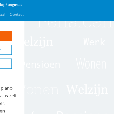
ag 6 augustus
aal
Contact
e
d
 piano.
l is zelf
er,
len