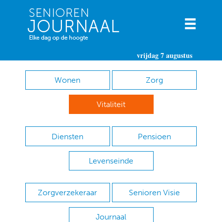
vrijdag 7 augustus
Wonen
Zorg
Vitaliteit
Diensten
Pensioen
Levenseinde
Zorgverzekeraar
Senioren Visie
Journaal