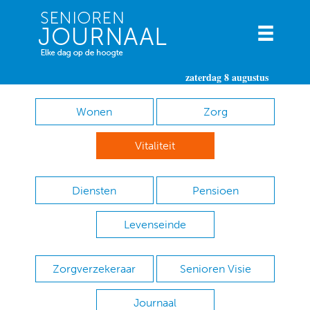
zaterdag 8 augustus
Wonen
Zorg
Vitaliteit
Diensten
Pensioen
Levenseinde
Zorgverzekeraar
Senioren Visie
Journaal