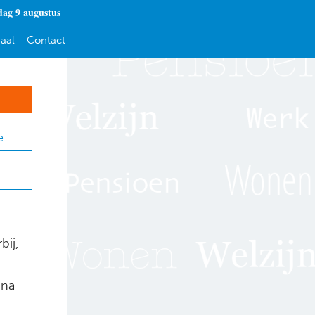
dag 9 augustus
aal
Contact
e
bij,
jna