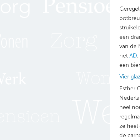
Geregel
botbreu
struikel
een dra
van de 
het
AD
:
een bier
Vier gl
Esther C
Nederlan
heel nor
regelma
ze heel
de carn