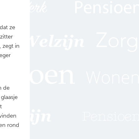
adat ze
itter
 zegt in
eger
n de
glaasje
t
 vinden
den rond