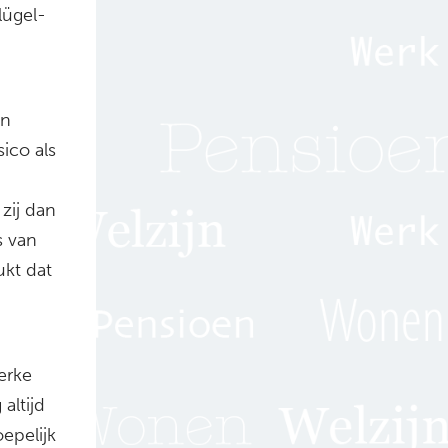
lügel-
en
ico als
zij dan
s van
ukt dat
terke
altijd
epelijk