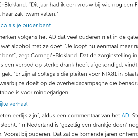
Blokland: “Dit jaar had ik een vrouw bij wie nog een F
it haar zak kwam vallen.”
ico als je ouder bent
merken volgens het AD dat veel ouderen niet in de gat
wat alcohol met ze doet. “Je loopt nu eenmaal meer ris
 bent”, zegt Cornegé-Blokland. Dat de zorginstelling in
is een verbod op sterke drank heeft afgekondigd, vindt 
 gek. “Er zijn al collega’s die pleiten voor NIX81 in plaat
 waarbij ze doelt op de overheidscampagne die benadr
taboe is voor minderjarigen.
ijke verhaal
ten eerlijk zijn”, aldus een commentaar van het
AD
: S
 slecht. “In Nederland is ‘gezellig een drankje doen’ nog 
. Vooral bij ouderen. Dat zal de komende jaren onherro