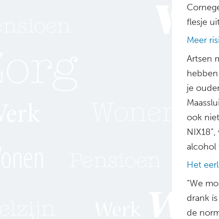
Cornegé-
flesje u
Meer ris
Artsen 
hebben 
je ouder
Maasslu
ook niet
NIX18”,
alcohol 
Het eerl
“We moe
drank ís
de norm