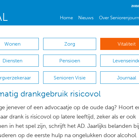
zon
Home
Nieuws
Over Seniorenjourn
Wonen
Zorg
Vitaliteit
Diensten
Pensioen
Levenseind
rgverzekeraar
Senioren Visie
Journaal
atig drankgebruik risicovol
ge jenever of een advocaatje op de oude dag? Hoort er
ar drank is risicovol op latere leeftijd, zeker als er ook
en in het spel zijn, schrijft het AD. Jaarlijks belanden bi
deren op de eerste hulp na ongelukken door alcohol.