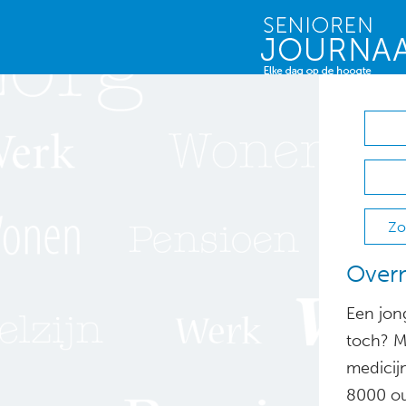
Zo
Overm
Een jon
toch? Ma
medicijn
8000 ou