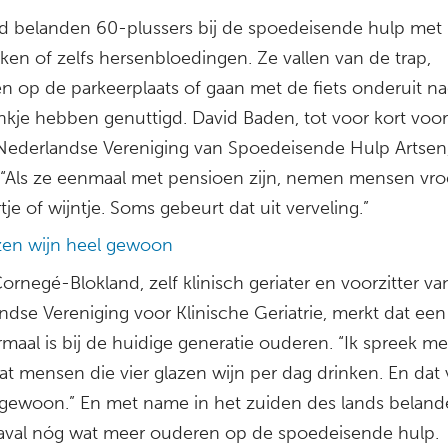
d belanden 60-plussers bij de spoedeisende hulp met
ken of zelfs hersenbloedingen. Ze vallen van de trap,
en op de parkeerplaats of gaan met de fiets onderuit n
nkje hebben genuttigd. David Baden, tot voor kort voorz
Nederlandse Vereniging van Spoedeisende Hulp Artsen,
 “Als ze eenmaal met pensioen zijn, nemen mensen vro
tje of wijntje. Soms gebeurt dat uit verveling.”
azen wijn heel gewoon
ornegé-Blokland, zelf klinisch geriater en voorzitter va
dse Vereniging voor Klinische Geriatrie, merkt dat een 
maal is bij de huidige generatie ouderen. “Ik spreek me
at mensen die vier glazen wijn per dag drinken. En dat
 gewoon.” En met name in het zuiden des lands belan
aval nóg wat meer ouderen op de spoedeisende hulp.