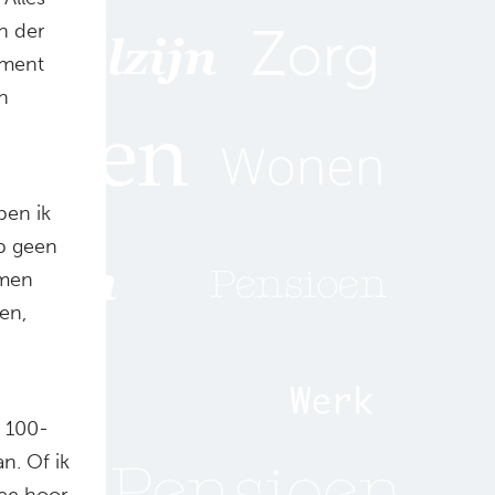
n der
ement
n
ben ik
eb geen
amen
en,
e 100-
n. Of ik
ee hoor,