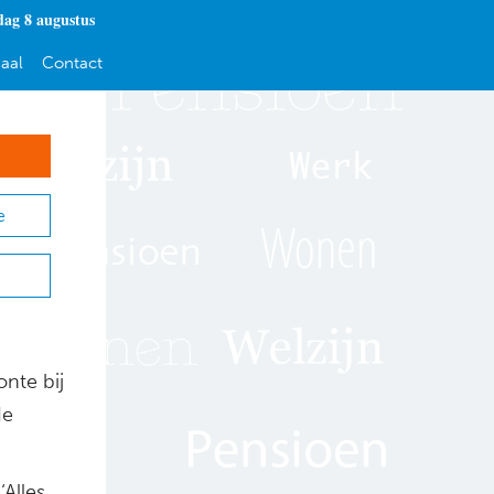
dag 8 augustus
aal
Contact
e
onte bij
de
‘Alles