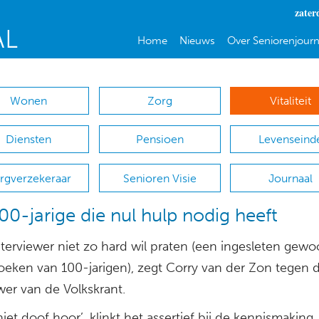
zater
Home
Nieuws
Over Seniorenjourn
Wonen
Zorg
Vitaliteit
Diensten
Pensioen
Levenseind
rgverzekeraar
Senioren Visie
Journaal
00-jarige die nul hulp nodig heeft
terviewer niet zo hard wil praten (een ingesleten gewo
oeken van 100-jarigen), zegt Corry van der Zon tegen 
wer van de Volkskrant.
niet doof hoor’, klinkt het assertief bij de kennismaking. 