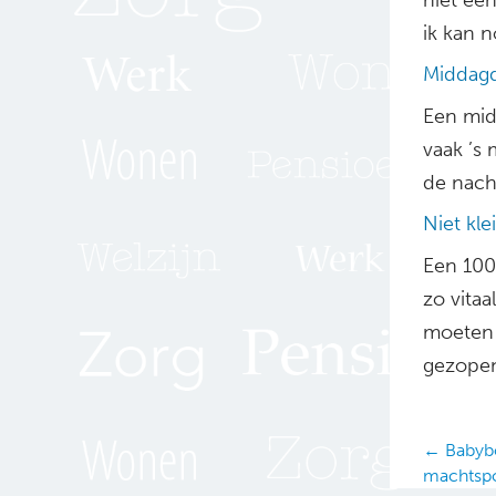
ik kan n
Middagd
Een mid
vaak ’s 
de nacht
Niet kle
Een 100
zo vitaa
moeten 
gezopen
Posts
← Babybo
machtspo
navig