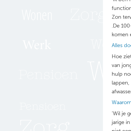
function
Zon ter
.De 100
komen er
Alles do
Hoe ziet
van jon
hulp nod
lappen,
afwasse
Waarom 
‘Wil je 
jarige i
niet ee