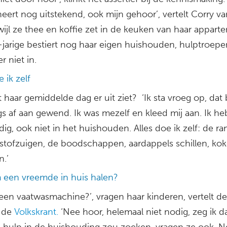
eert nog uitstekend, ook mijn gehoor’, vertelt Corry va
wijl ze thee en koffie zet in de keuken van haar appart
-jarige bestiert nog haar eigen huishouden, hulptroepe
 niet in.
e ik zelf
 haar gemiddelde dag er uit ziet? ‘Ik sta vroeg op, dat 
gs af aan gewend. Ik was mezelf en kleed mij aan. Ik h
ig, ook niet in het huishouden. Alles doe ik zelf: de r
 stofzuigen, de boodschappen, aardappels schillen, kok
n.’
een vreemde in huis halen?
geen vaatwasmachine?’, vragen haar kinderen, vertelt d
n de
Volkskrant.
‘Nee hoor, helemaal niet nodig, zeg ik da
n hulp in de huishouding zou zoeken, vragen ze ook. N