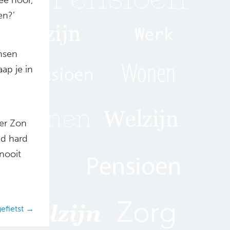
en?’
nsen
ap je in
der Zon
ijd hard
nooit
gefietst →