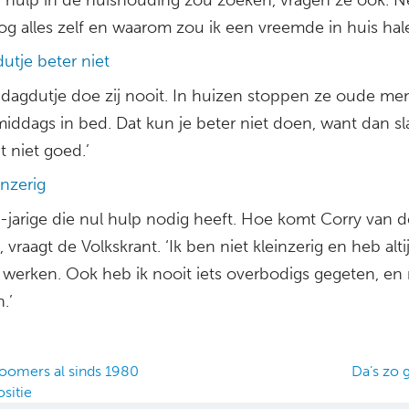
og alles zelf en waarom zou ik een vreemde in huis hal
utje beter niet
dagdutje doe zij nooit. In huizen stoppen ze oude me
middags in bed. Dat kun je beter niet doen, want dan sla
 niet goed.’
inzerig
-jarige die nul hulp nodig heeft. Hoe komt Corry van 
l, vraagt de Volkskrant. ‘Ik ben niet kleinzerig en heb alt
werken. Ook heb ik nooit iets overbodigs gegeten, en 
.’
omers al sinds 1980
Da’s zo 
sitie
ation