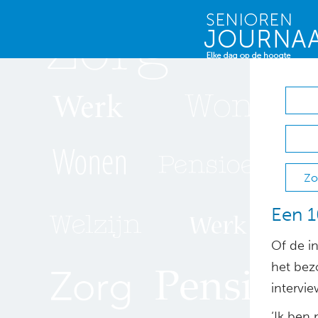
Zo
Een 1
Of de in
het bez
intervie
‘Ik ben 