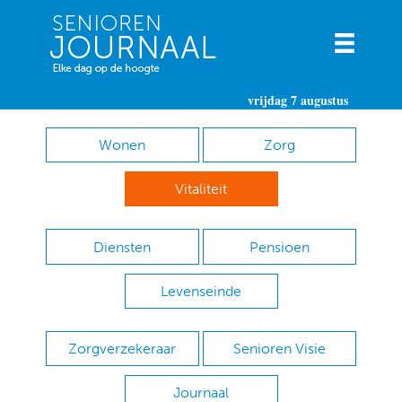
vrijdag 7 augustus
Wonen
Zorg
Vitaliteit
Diensten
Pensioen
Levenseinde
Zorgverzekeraar
Senioren Visie
Journaal