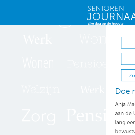
Zo
Doe n
Anja Mac
aan de U
lang ee
bewustw