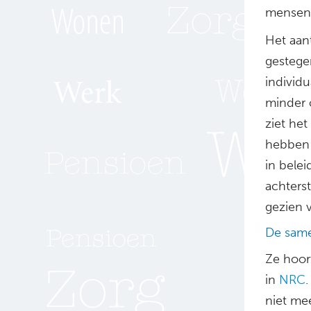
mensen,
Het aant
gestege
individu
minder o
ziet he
hebben v
in bele
achters
gezien 
De same
Ze hoor
in
NRC
niet mee