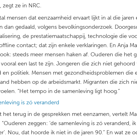
 zegt ze in NRC.
al mensen dat eenzaamheid ervaart lijkt in al die jaren
n dan gedaald, volgens bevolkingsonderzoek. Doorge
alisering, de prestatiemaatschappij, technologie die voo
ffline contact; dat zijn enkele verklaringen. En Anja M
t ook: steeds meer mensen haken af. Ouderen die het 
ooral een last te zijn. Jongeren die zich niet gehoord
id en politiek. Mensen met gezondheidsproblemen die 
tand hebben op de arbeidsmarkt. Migranten die zich ni
voelen. “Het tempo in de samenleving ligt hoog.”
nleving is zó veranderd
t het terug in de gesprekken met eenzamen, vertelt Ma
. “Ouderen zeggen: ‘de samenleving is zó veranderd, ik 
r’. Nou, dat hoorde ik niet in de jaren 90.” En wat ze o