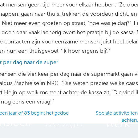
dat mensen geen tijd meer voor elkaar hebben. “Ze do
appen, gaan naar thuis, trekken de voordeur dicht, en
 Niet meer even groeten op straat, ‘hoe was je dag?’. E
oen daar vaak lacherig over: het praatje bij de kassa.
ge contacten zijn voor eenzame mensen juist heel belang
n hun een thuisgevoel. ‘Ik hoor ergens bij’.”
r per dag naar de super
 mensen die vier keer per dag naar de supermarkt gaan 
 aldus Machielse in NRC. “Die weten precies welke caissi
t Heijn op welk moment achter de kassa zit. ‘Die vind ik
t nog eens een vraag’.”
een jaar of 83 begint het gedoe
Sociale activiteit
achter
ation