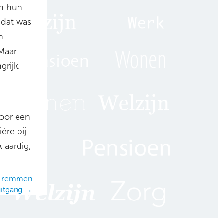
en hun
 dat was
n
 Maar
rijk.
voor een
ère bij
 aardig,
en remmen
uitgang →