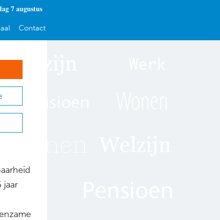
dag 7 augustus
aal
Contact
e
baarheid
 jaar
 eenzame