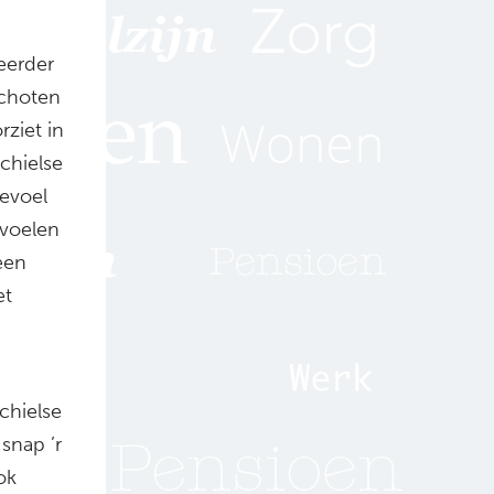
 eerder
schoten
rziet in
achielse
gevoel
 voelen
een
et
chielse
snap ’r
ok