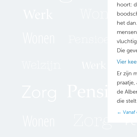
hoort: 
boodsch
het dan.
mensen d
vluchti
Die geve
Vier kee
Er zijn
praatje,
de Alber
die stel
Posts
← Vanaf 
navig