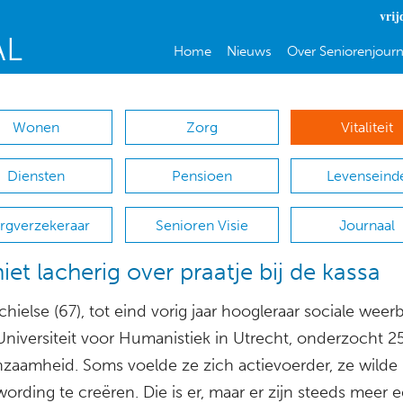
vrij
Home
Nieuws
Over Seniorenjourn
Wonen
Zorg
Vitaliteit
Diensten
Pensioen
Levenseind
rgverzekeraar
Senioren Visie
Journaal
iet lacherig over praatje bij de kassa
hielse (67), tot eind vorig jaar hoogleraar sociale weer
niversiteit voor Humanistiek in Utrecht, onderzocht 25
nzaamheid. Soms voelde ze zich actievoerder, ze wilde
ording te creëren. Die is er, maar er zijn steeds meer