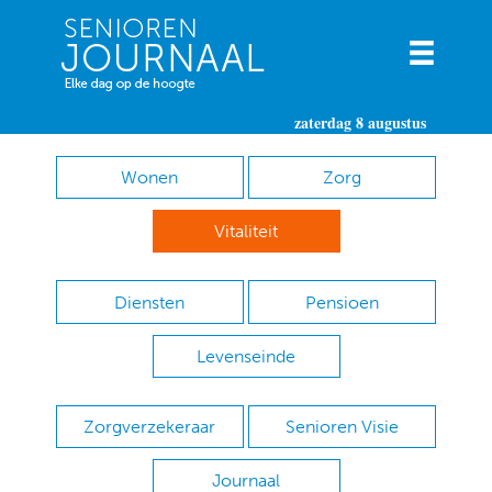
zaterdag 8 augustus
Wonen
Zorg
Vitaliteit
Diensten
Pensioen
Levenseinde
Zorgverzekeraar
Senioren Visie
Journaal