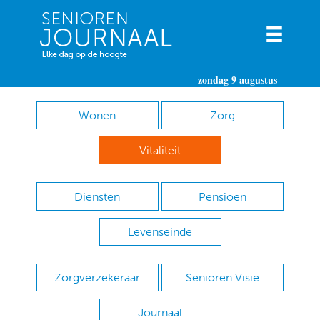
zondag 9 augustus
Wonen
Zorg
Vitaliteit
Diensten
Pensioen
Levenseinde
Zorgverzekeraar
Senioren Visie
Journaal