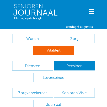
zondag 9 augustus
Wonen
Zorg
Vitaliteit
Diensten
Pensioen
Levenseinde
Zorgverzekeraar
Senioren Visie
Journaal