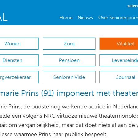
zater
Home
Nieuws
Over Seniorenjourn
Wonen
Zorg
Vitaliteit
Diensten
Pensioen
Levenseind
rgverzekeraar
Senioren Visie
Journaal
arie Prins (91) imponeert met theate
ie Prins, de oudste nog werkende actrice in Nederlan
elde een volgens NRC virtuoze nieuwe theatermonolo
aait om vergankelijkheid, maar dat doet niets af aan de vi
lesse waarmee Prins haar publiek bespeelt.