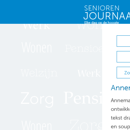
Zo
Annem
Annemar
ontwikk
tekst dr
en soup