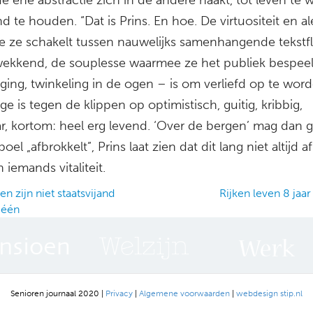
d te houden. “Dat is Prins. En hoe. De virtuositeit en al
 ze schakelt tussen nauwelijks samenhangende tekstfl
ekkend, de souplesse waarmee ze het publiek bespeel
ging, twinkeling in de ogen – is om verliefd op te wor
e is tegen de klippen op optimistisch, guitig, kribbig,
aar, kortom: heel erg levend. ‘Over de bergen’ mag dan
oel „afbrokkelt”, Prins laat zien dat dit lang niet altijd 
 iemands vitaliteit.
 zijn niet staatsvijand
Rijken leven 8 jaa
één
ation
Senioren journaal 2020 |
Privacy
|
Algemene voorwaarden
|
webdesign stip.nl