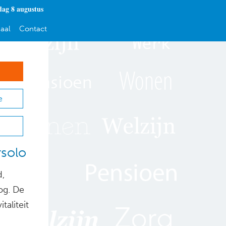
dag 8 augustus
aal
Contact
e
rsolo
d,
og. De
taliteit