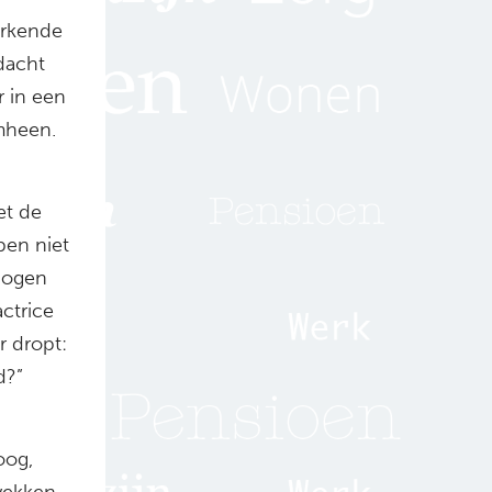
erkende
dacht
r in een
omheen.
et de
 ben niet
 ogen
actrice
r dropt:
d?”
oog,
 wekken