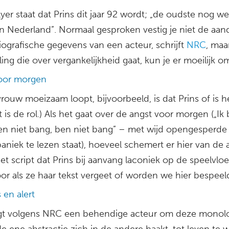
yer staat dat Prins dit jaar 92 wordt; „de oudste nog w
 in Nederland”. Normaal gesproken vestig je niet de aan
iografische gegevens van een acteur, schrijft
NRC
, maa
ling die over vergankelijkheid gaat, kun je er moeilijk 
oor morgen
vrouw moeizaam loopt, bijvoorbeeld, is dat Prins of is h
t is de rol.) Als het gaat over de angst voor morgen („Ik
en niet bang, ben niet bang” – met wijd opengesperde
aniek te lezen staat), hoeveel schemert er hier van de 
t script dat Prins bij aanvang laconiek op de speelvloe
oor als ze haar tekst vergeet of worden we hier bespeel
 en alert
gt volgens NRC een behendige acteur om deze monol
e ene abstractie zich in de andere haakt, tot leven te