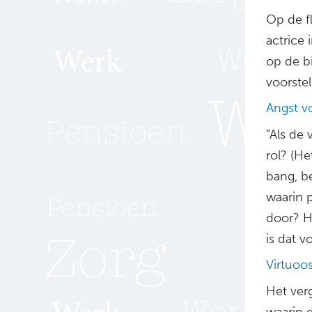
Op de fl
actrice
op de b
voorstel
Angst v
“Als de 
rol? (He
bang, b
waarin p
door? He
is dat v
Virtuoos
Het ver
waarin d