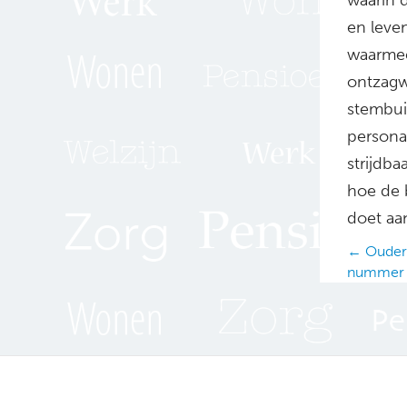
en leven
waarmee
ontzagw
stembui
personag
strijdb
hoe de b
doet aan
Posts
← Ouderen
nummer 
navig