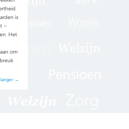
ertheid
arden is
t –
den. Het
 gaan om
afbreuk
r langer →