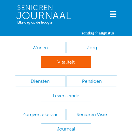
zondag 9 augustus
Wonen
Zorg
Vitaliteit
Diensten
Pensioen
Levenseinde
Zorgverzekeraar
Senioren Visie
Journaal