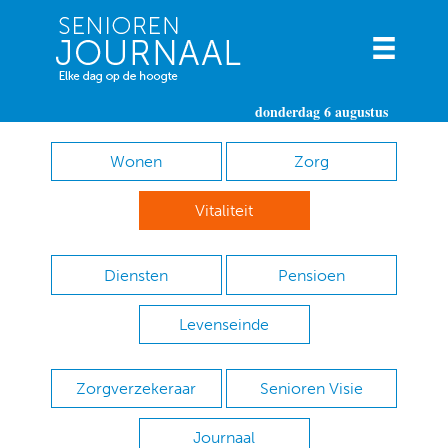
donderdag 6 augustus
Wonen
Zorg
Vitaliteit
Diensten
Pensioen
Levenseinde
Zorgverzekeraar
Senioren Visie
Journaal