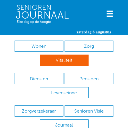
zaterdag 8 augustus
Wonen
Zorg
Vitaliteit
Diensten
Pensioen
Levenseinde
Zorgverzekeraar
Senioren Visie
Journaal