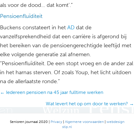
als voor de dood… dat komt’.”
Pensioenfluïditeit
Buckens constateert in het
AD
dat de
vanzelfsprekendheid dat een carrière is afgerond bij
het bereiken van de pensioengerechtigde leeftijd met
elke volgende generatie zal afnemen.
“Pensioenfluïditeit. De een stopt vroeg en de ander zal
in het harnas sterven. Of zoals Youp, het licht uitdoen
na de allerlaatste ronde.”
Posts
← Iedereen pensioen na 45 jaar fulltime werken
navigation
Wat levert het op om door te werken? →
Senioren journaal 2020 |
Privacy
|
Algemene voorwaarden
|
webdesign
stip.nl