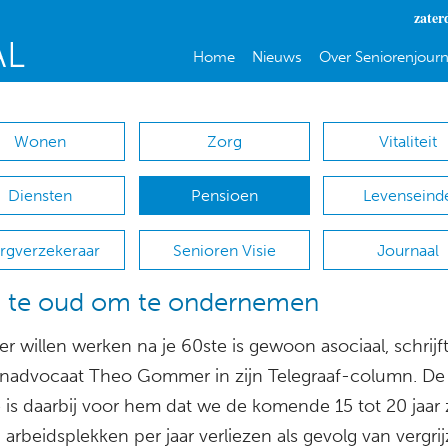
zater
Home
Nieuws
Over Seniorenjourn
Wonen
Zorg
Vitaliteit
Diensten
Pensioen
Levenseind
rgverzekeraar
Senioren Visie
Journaal
t te oud om te ondernemen
r willen werken na je 60ste is gewoon asociaal, schrijf
nadvocaat Theo Gommer in zijn Telegraaf-column. De
e is daarbij voor hem dat we de komende 15 tot 20 jaar 
arbeidsplekken per jaar verliezen als gevolg van vergri