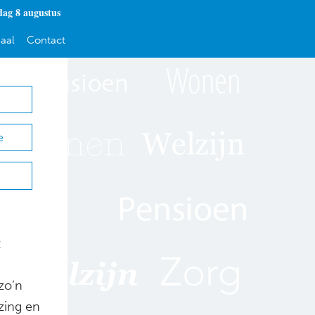
dag 8 augustus
aal
Contact
e
t
zo’n
jzing en