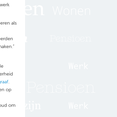
 werk
deren als
eerden
maken.”
de
erheid
raaf
.
en op
e oud om