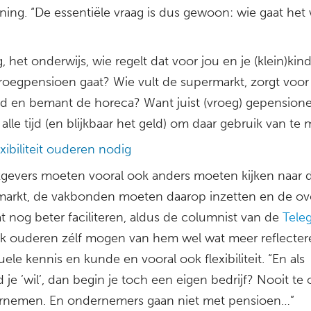
ning. “De essentiële vraag is dus gewoon: wie gaat het
, het onderwijs, wie regelt dat voor jou en je (klein)kin
vroegpensioen gaat? Wie vult de supermarkt, zorgt voor
eid en bemant de horeca? Want juist (vroeg) gepension
lle tijd (en blijkbaar het geld) om daar gebruik van te 
xibiliteit ouderen nodig
gevers moeten vooral ook anders moeten kijken naar 
markt, de vakbonden moeten daarop inzetten en de ov
t nog beter faciliteren, aldus de columnist van de
Teleg
k ouderen zélf mogen van hem wel wat meer reflecter
ele kennis en kunde en vooral ook flexibiliteit. “En als
je ’wil’, dan begin je toch een eigen bedrijf? Nooit t
rnemen. En ondernemers gaan niet met pensioen…”