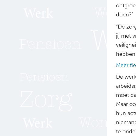
ontgroe
doen?”
“De zorg
jij met 
veiligh
hebben a
Meer fle
De werk
arbeids
moet da
Maar oo
hun actu
niemand 
te onde