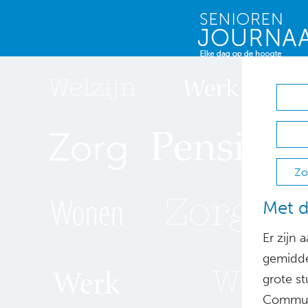
Zo
Met d
Er zijn
gemidde
grote s
Communi