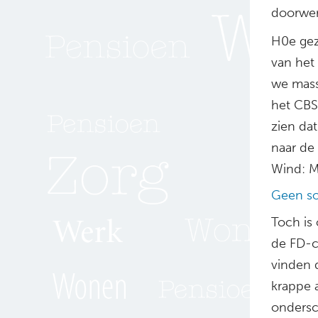
doorwer
H0e gez
van het
we massa
het CBS
zien da
naar de 
Wind: M
Geen so
Toch is 
de FD-c
vinden 
krappe 
ondersc