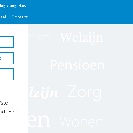
dag 7 augustus
aal
Contact
e
7ste
nd: Een