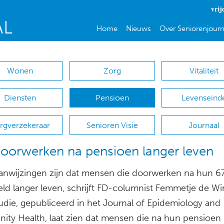
vrij
Home
Nieuws
Over Seniorenjourn
Wonen
Zorg
Vitaliteit
Diensten
Pensioen
Levenseind
rgverzekeraar
Senioren Visie
Journaal
oorwerken na pensioen langer leven
 aanwijzingen zijn dat mensen die doorwerken na hun 6
ld langer leven, schrijft FD-columnist Femmetje de Wi
tudie, gepubliceerd in het Journal of Epidemiology and
ty Health, laat zien dat mensen die na hun pensioen