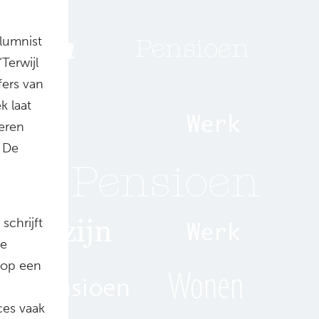
lumnist
‘Terwijl
fers van
k laat
eren
s De
schrijft
We
 op een
ces vaak