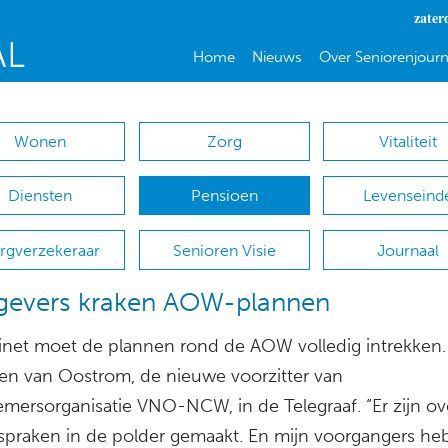
zater
Home
Nieuws
Over Seniorenjourn
Wonen
Zorg
Vitaliteit
Diensten
Pensioen
Levenseind
rgverzekeraar
Senioren Visie
Journaal
gevers kraken AOW-plannen
inet moet de plannen rond de AOW volledig intrekken.
en van Oostrom, de nieuwe voorzitter van
mersorganisatie VNO-NCW, in de Telegraaf. “Er zijn ov
praken in de polder gemaakt. En mijn voorgangers h