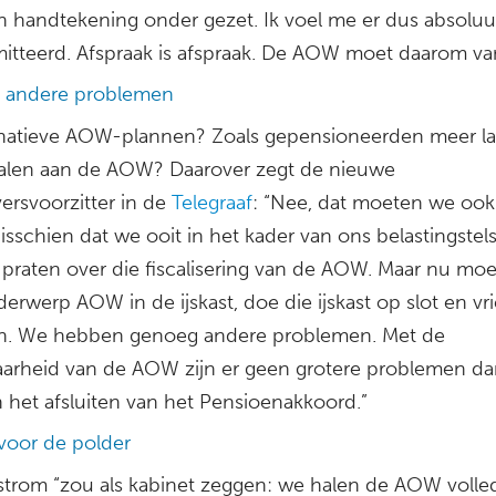
n handtekening onder gezet. Ik voel me er dus absoluu
tteerd. Afspraak is afspraak. De AOW moet daarom van 
 andere problemen
rnatieve AOW-plannen? Zoals gepensioneerden meer l
len aan de AOW? Daarover zegt de nieuwe
ersvoorzitter in de
Telegraaf
: “Nee, dat moeten we ook
sschien dat we ooit in het kader van ons belastingstels
praten over die fiscalisering van de AOW. Maar nu moe
erwerp AOW in de ijskast, doe die ijskast op slot en vr
 in. We hebben genoeg andere problemen. Met de
aarheid van de AOW zijn er geen grotere problemen da
n het afsluiten van het Pensioenakkoord.”
voor de polder
trom “zou als kabinet zeggen: we halen de AOW volle