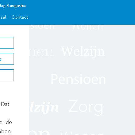
dag 8 augustus
aal
Contact
e
 Dat
er de
ebben