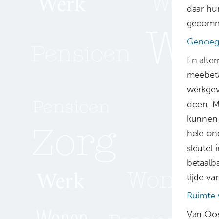
daar hu
gecommi
Genoeg
En alte
meebeta
werkgev
doen. Mi
kunnen 
hele ond
sleutel
betaalb
tijde va
Ruimte 
Van Oos