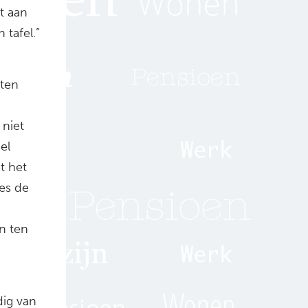
t aan
tafel.”
aten
 niet
el
t het
ies de
n ten
dig van