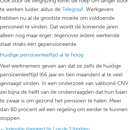
Ook door de vergrijzing klinkt de roep om langer door
te werken luider, aldus de
Telegraaf.
Werkgevers
hebben nu al de grootste moeite om voldoende
personeel te vinden. Dat wordt de komende jaren
alleen nog maar erger: tegenover iedere werkende
staat straks één gepensioneerde.
Huidige pensioenleeftijd al te hoog
Veel werknemers geven aan dat ze zelfs de huidige
pensioenleeftijd (66 jaar en tien maanden) al te veel
gevraagd vinden. In een onderzoek van vakbond CNV
zei bijna de helft van de ondervraagden dat hun baan
te zwaar is om gezond het pensioen te halen. Meer
dan 80 procent wil een regeling om eerder te kunnen
stoppen.
Posts
← Indexatie stagneert bij 1 op de 3 fondsen