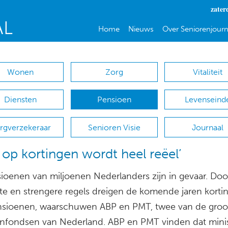
zater
Home
Nieuws
Over Seniorenjourn
Wonen
Zorg
Vitaliteit
Diensten
Pensioen
Levenseind
rgverzekeraar
Senioren Visie
Journaal
 op kortingen wordt heel reëel’
ioenen van miljoenen Nederlanders zijn in gevaar. Doo
nte en strengere regels dreigen de komende jaren kort
nsioenen, waarschuwen ABP en PMT, twee van de groo
nfondsen van Nederland. ABP en PMT vinden dat minis