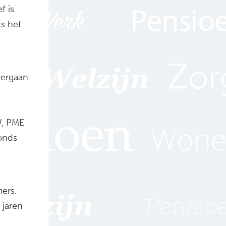
f is
s het
vergaan
W, PME
fonds
ers.
 jaren