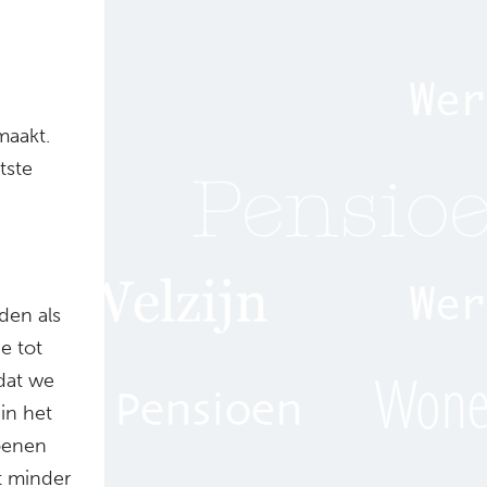
maakt.
tste
den als
e tot
dat we
in het
ioenen
t minder