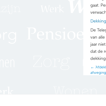
gaat. P
verwach
Dekking
De Tele
van all
jaar nie
dat de 
dekkings
Posts
← ‘Afdekk
afweging
navig