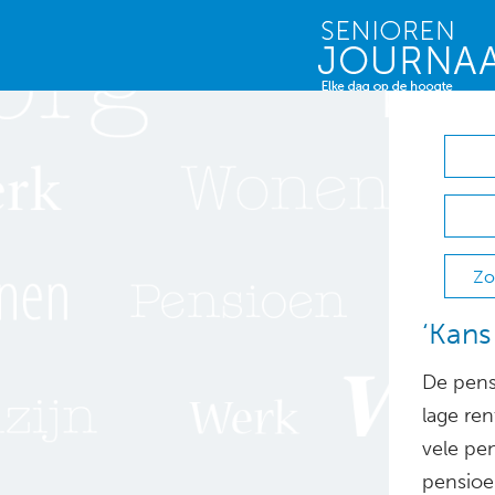
Zo
‘Kans
De pens
lage re
vele pe
pensioe