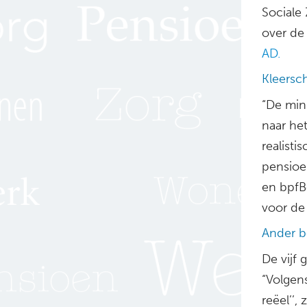
Sociale
over de
AD.
Kleersc
“De min
naar het
realist
pensioe
en bpfB
voor de
Ander b
De vijf
“Volgen
reëel’’,