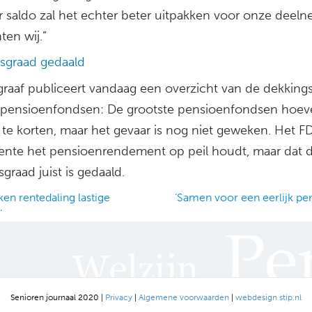
er saldo zal het echter beter uitpakken voor onze deel
ten wij.”
sgraad gedaald
graaf publiceert vandaag een overzicht van de dekking
e pensioenfondsen: De grootste pensioenfondsen hoev
t te korten, maar het gevaar is nog niet geweken. Het F
rente het pensioenrendement op peil houdt, maar dat 
graad juist is gedaald.
en rentedaling lastige
‘Samen voor een eerlijk pe
’
ation
Senioren journaal 2020 |
Privacy
|
Algemene voorwaarden
|
webdesign stip.nl