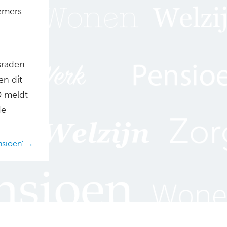
nemers
sraden
en dit
D meldt
de
nsioen’ →