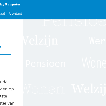
dag 8 augustus
aal
Contact
e
r de
ingen op
tste
ter van