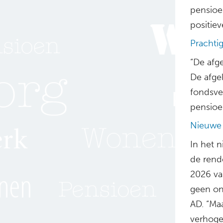
pensioe
positiev
Prachti
“De afg
De afgel
fondsve
pensioe
Nieuwe 
In het 
de rend
2026 va
geen on
AD. “Ma
verhoge