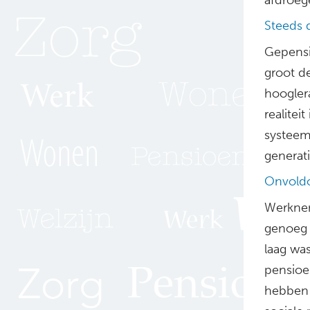
Steeds
Gepensi
groot d
hooglera
realitei
systeem
generati
Onvold
Werknem
genoeg 
laag wa
pensioe
hebben 