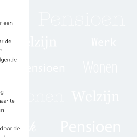
r een
ar de
e
olgende
og
aar te
un
e
 door de