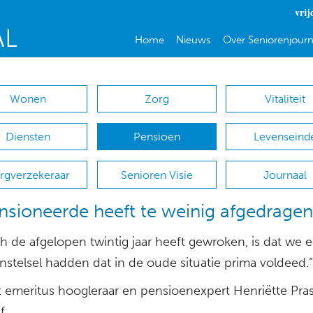
vrij
Home
Nieuws
Over Seniorenjourn
Wonen
Zorg
Vitaliteit
Diensten
Pensioen
Levenseind
rgverzekeraar
Senioren Visie
Journaal
sioneerde heeft te weinig afgedragen
h de afgelopen twintig jaar heeft gewroken, is dat we 
nstelsel hadden dat in de oude situatie prima voldeed.”
t emeritus hoogleraar en pensioenexpert Henriëtte Pras
f.