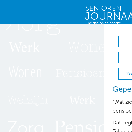
Zo
Gepen
“Wat zic
pensioe
Dat zeg
Telegraa