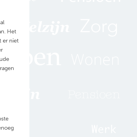
al
an. Het
 er niet
er
oude
vragen
oste
genoeg