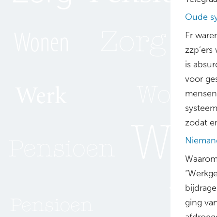
Oude sy
Er ware
zzp’ers
is absur
voor ge
mensen 
systeem
zodat er
Niemand
Waarom d
“Werkge
bijdrag
ging va
afdroeg