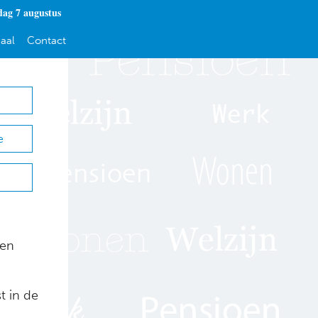
dag 7 augustus
aal
Contact
e
een
t in de