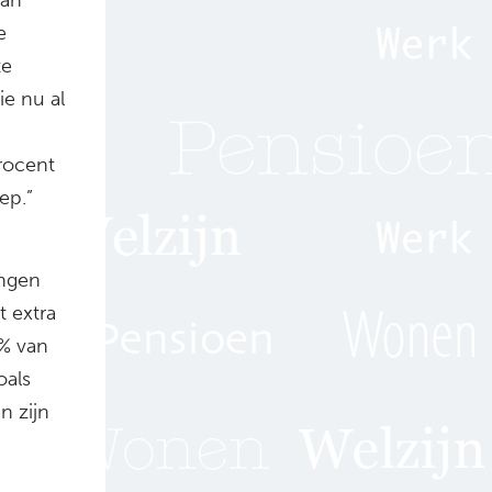
e
te
e nu al
rocent
ep.”
ingen
t extra
% van
oals
n zijn