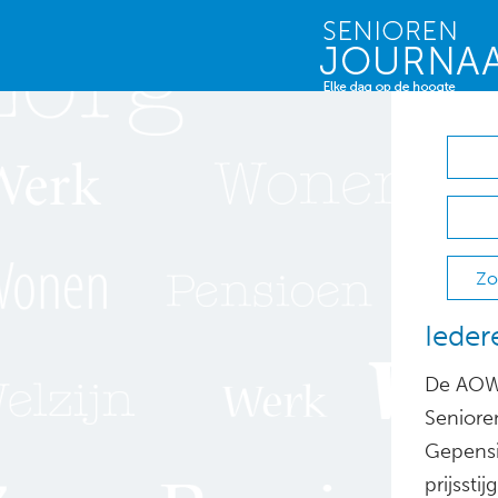
Zo
Ieder
De AOW 
Seniore
Gepensi
prijsstij