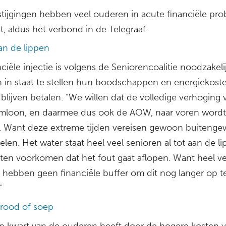
sstijgingen hebben veel ouderen in acute financiële pr
, aldus het verbond in de Telegraaf.
an de lippen
ciële injectie is volgens de Seniorencoalitie noodzakel
 in staat te stellen hun boodschappen en energiekoste
lijven betalen. “We willen dat de volledige verhoging 
loon, en daarmee dus ook de AOW, naar voren wordt
. Want deze extreme tijden vereisen gewoon buiteng
len. Het water staat heel veel senioren al tot aan de l
en voorkomen dat het fout gaat aflopen. Want heel ve
hebben geen financiële buffer om dit nog langer op t
”
brood of soep
en kwart van de ouderen heeft door de hogere kosten 