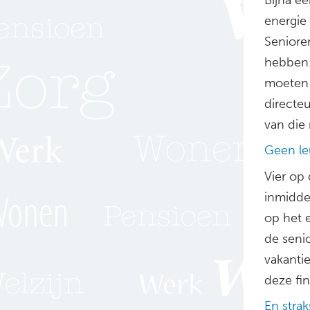
energie
Senioren
hebben.
moeten 
directe
van die
Geen le
Vier op 
inmiddel
op het 
de senio
vakantie
deze fin
En stra