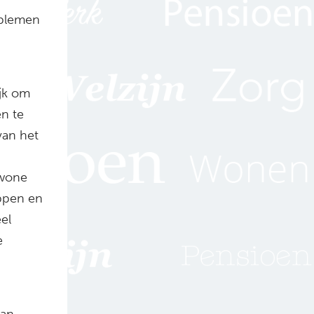
oblemen
ijk om
n te
van het
ewone
ippen en
el
e
van