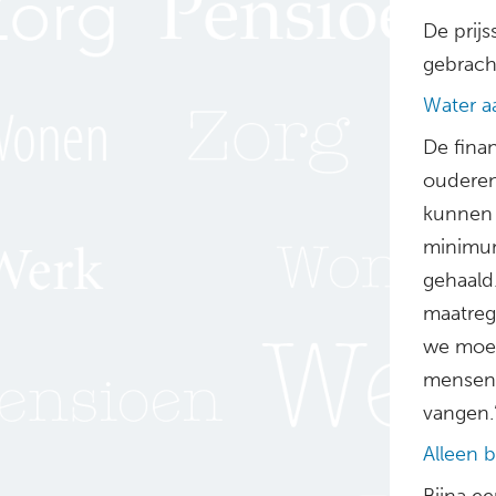
De prij
gebracht
Water a
De finan
ouderen
kunnen b
minimum
gehaald
maatrege
we moet
mensen 
vangen.
Alleen 
Bijna e