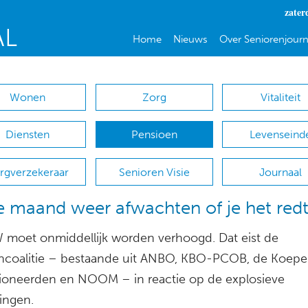
zater
Home
Nieuws
Over Seniorenjourn
Wonen
Zorg
Vitaliteit
Diensten
Pensioen
Levenseind
rgverzekeraar
Senioren Visie
Journaal
e maand weer afwachten of je het red
moet onmiddellijk worden verhoogd. Dat eist de
ncoalitie – bestaande uit ANBO, KBO-PCOB, de Koepe
oneerden en NOOM – in reactie op de explosieve
gingen.