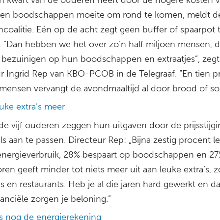
 en boodschappen moeite om rond te komen, meldt d
coalitie. Eén op de acht zegt geen buffer of spaarpot 
 “Dan hebben we het over zo’n half miljoen mensen, di
bezuinigen op hun boodschappen en extraatjes”, zegt
ur Ingrid Rep van KBO-PCOB in de Telegraaf. “En tien p
 mensen vervangt de avondmaaltijd al door brood of so
uke extra’s meer
de vijf ouderen zeggen hun uitgaven door de prijsstijg
s aan te passen. Directeur Rep: „Bijna zestig procent le
energieverbruik, 28% bespaart op boodschappen en 27
ren geeft minder tot niets meer uit aan leuke extra’s, z
s en restaurants. Heb je al die jaren hard gewerkt en da
anciële zorgen je beloning.”
ks nog de energierekening