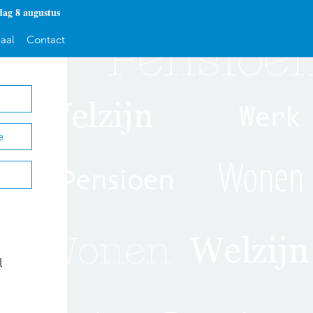
dag 8 augustus
aal
Contact
e
t
l