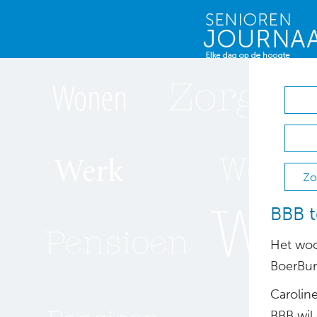
Zo
BBB 
Het woo
BoerBur
Carolin
BBB wil 