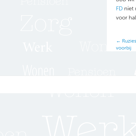
FD
niet 
voor ha
Posts
← Ruzies 
voorbij
navig