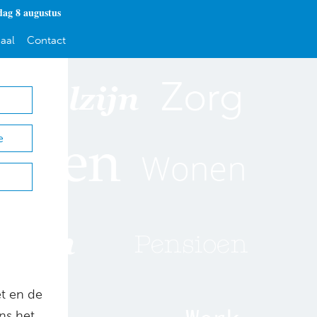
dag 8 augustus
aal
Contact
e
t en de
ens het