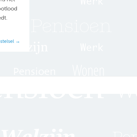
 potlood
dt.
stelsel →