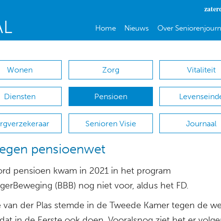
zater
Home
Nieuws
Over Seniorenjourn
Wonen
Zorg
Vitaliteit
Diensten
Pensioen
Levenseind
rgverzekeraar
Senioren Visie
Journaal
tegen pensioenwet
rd pensioen kwam in 2021 in het program
gerBeweging (BBB) nog niet voor, aldus het FD.
e van der Plas stemde in de Tweede Kamer tegen de we
dat in de Eerste ook doen. Vooralsnog ziet het er volg