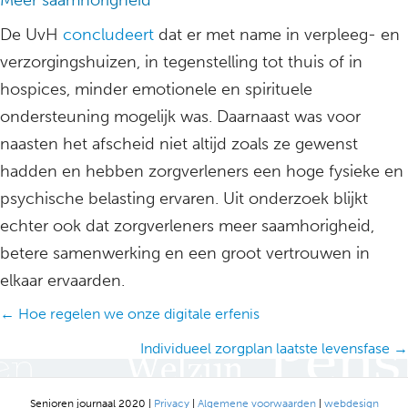
Meer saamhorigheid
De UvH
concludeert
dat er met name in verpleeg- en
verzorgingshuizen, in tegenstelling tot thuis of in
hospices, minder emotionele en spirituele
ondersteuning mogelijk was. Daarnaast was voor
naasten het afscheid niet altijd zoals ze gewenst
hadden en hebben zorgverleners een hoge fysieke en
psychische belasting ervaren. Uit onderzoek blijkt
echter ook dat zorgverleners meer saamhorigheid,
betere samenwerking en een groot vertrouwen in
elkaar ervaarden.
Posts
← Hoe regelen we onze digitale erfenis
navigation
Individueel zorgplan laatste levensfase →
Senioren journaal 2020 |
Privacy
|
Algemene voorwaarden
|
webdesign