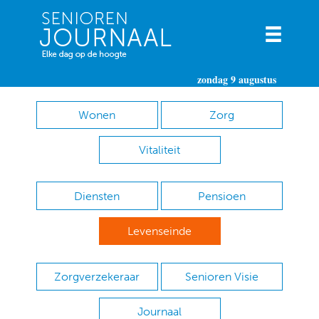
zondag 9 augustus
Wonen
Zorg
Vitaliteit
Diensten
Pensioen
Levenseinde
Zorgverzekeraar
Senioren Visie
Journaal