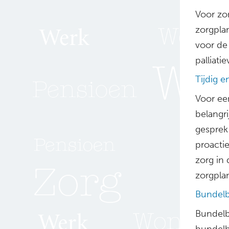
Voor zo
zorgpla
voor de
palliati
Tijdig e
Voor een
belangri
gesprek
proactie
zorg in 
zorgpla
Bundelb
Bundelbe
bundelb