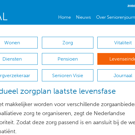
zon
Home
Nieuws
Over Seniorenjourn
Wonen
Zorg
Vitaliteit
Diensten
Pensioen
Levenseind
rgverzekeraar
Senioren Visie
Journaal
idueel zorgplan laatste levensfase
t makkelijker worden voor verschillende zorgaanbied
alliatieve zorg te organiseren, zegt de Nederlandse
riteit. Zodat deze zorg passend is en aansluit bij de 
atiënt.