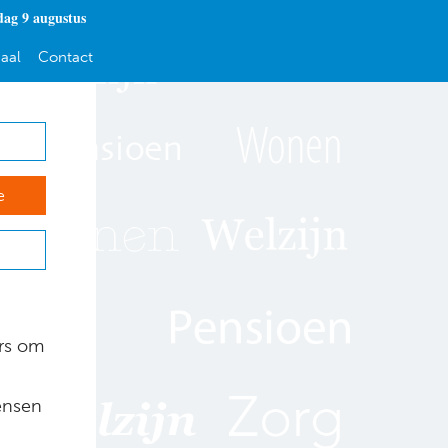
dag 9 augustus
aal
Contact
e
ers om
wensen