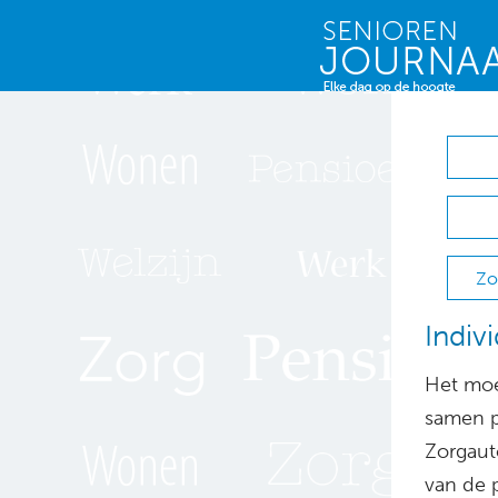
Zo
Indiv
Het moe
samen p
Zorgauto
van de p