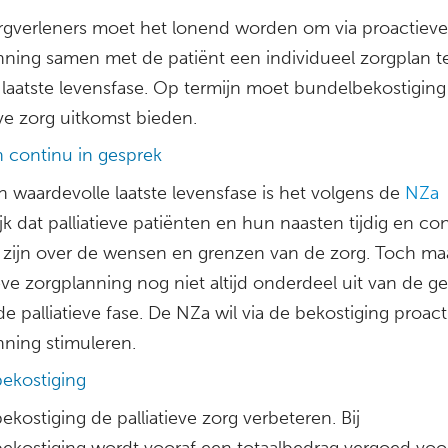
rgverleners moet het lonend worden om via proactieve
nning samen met de patiënt een individueel zorgplan 
 laatste levensfase. Op termijn moet bundelbekostiging
eve zorg uitkomst bieden.
n continu in gesprek
 waardevolle laatste levensfase is het volgens de
NZa
jk dat palliatieve patiënten en hun naasten tijdig en con
 zijn over de wensen en grenzen van de zorg. Toch ma
ve zorgplanning nog niet altijd onderdeel uit van de g
de palliatieve fase. De NZa wil via de bekostiging proac
nning stimuleren.
ekostiging
kostiging de palliatieve zorg verbeteren. Bij
ekostiging wordt vooraf een totaalbedrag vergoed voor