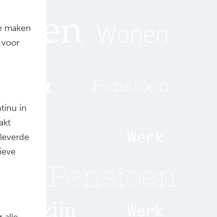
te maken
 voor
tinu in
akt
eleverde
tieve
 alle