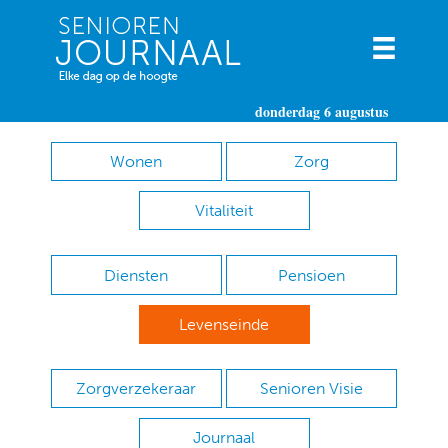
donderdag 6 augustus
Wonen
Zorg
Vitaliteit
Diensten
Pensioen
Levenseinde
Zorgverzekeraar
Senioren Visie
Journaal