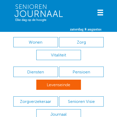
zaterdag 8 augustus
Wonen
Zorg
Vitaliteit
Diensten
Pensioen
Levenseinde
Zorgverzekeraar
Senioren Visie
Journaal