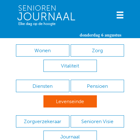
donderdag 6 augustus
Wonen
Zorg
Vitaliteit
Diensten
Pensioen
Levenseinde
Zorgverzekeraar
Senioren Visie
Journaal