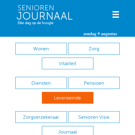
zondag 9 augustus
Wonen
Zorg
Vitaliteit
Diensten
Pensioen
Levenseinde
Zorgverzekeraar
Senioren Visie
Journaal