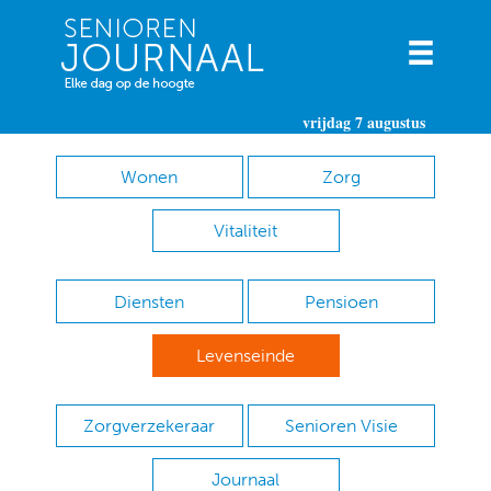
vrijdag 7 augustus
Wonen
Zorg
Vitaliteit
Diensten
Pensioen
Levenseinde
Zorgverzekeraar
Senioren Visie
Journaal