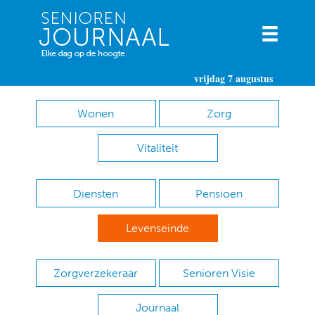
vrijdag 7 augustus
Wonen
Zorg
Vitaliteit
Diensten
Pensioen
Levenseinde
Zorgverzekeraar
Senioren Visie
Journaal