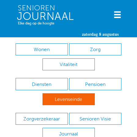
zaterdag 8 augustus
Wonen
Zorg
Vitaliteit
Diensten
Pensioen
Levenseinde
Zorgverzekeraar
Senioren Visie
Journaal