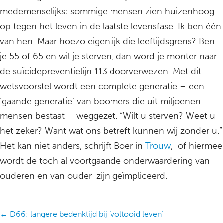
medemenselijks: sommige mensen zien huizenhoog
op tegen het leven in de laatste levensfase. Ik ben één
van hen. Maar hoezo eigenlijk die leeftijdsgrens? Ben
je 55 of 65 en wil je sterven, dan word je monter naar
de suïcidepreventielijn 113 doorverwezen. Met dit
wetsvoorstel wordt een complete generatie – een
‘gaande generatie’ van boomers die uit miljoenen
mensen bestaat – weggezet. “Wilt u sterven? Weet u
het zeker? Want wat ons betreft kunnen wij zonder u.”
Het kan niet anders, schrijft Boer in
Trouw
, of hiermee
wordt de toch al voortgaande onderwaardering van
ouderen en van ouder-zijn geïmpliceerd.
Posts
← D66: langere bedenktijd bij ‘voltooid leven’