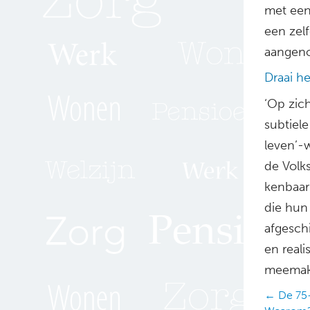
met een
een zel
aangeno
Draai h
‘Op zich
subtiel
leven’-
de Volks
kenbaar 
die hun 
afgesch
en reali
meemak
Posts
← De 75-