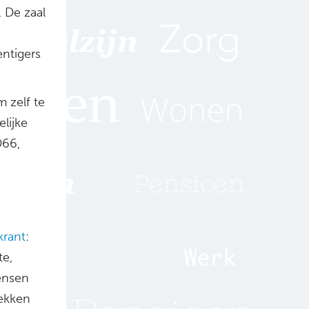
 De zaal
ntigers
m zelf te
lijke
D66,
krant
:
te,
ensen
rekken