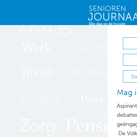
Zo
Mag i
Aspiran
debatter
geëngag
De Volk