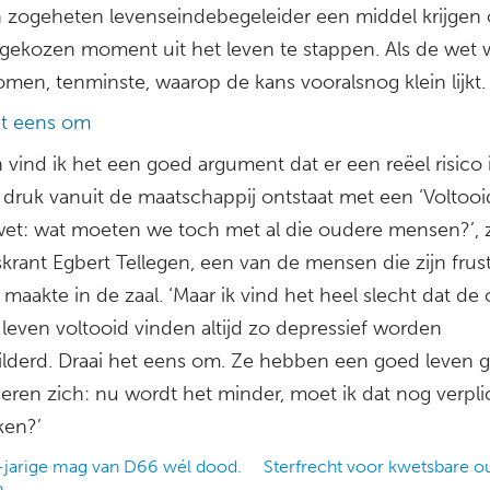
 zogeheten levenseindebegeleider een middel krijgen
fgekozen moment uit het leven te stappen. Als de wet 
men, tenminste, waarop de kans vooralsnog klein lijkt.
et eens om
 vind ik het een goed argument dat er een reëel risico i
e druk vanuit de maatschappij ontstaat met een ‘Voltooi
wet: wat moeten we toch met al die oudere mensen?’, z
krant Egbert Tellegen, een van de mensen die zijn frust
maakte in de zaal. ‘Maar ik vind het heel slecht dat de
leven voltooid vinden altijd zo depressief worden
ilderd. Draai het eens om. Ze hebben een goed leven 
seren zich: nu wordt het minder, moet ik dat nog verpli
en?’
jarige mag van D66 wél dood.
Sterfrecht voor kwetsbare 