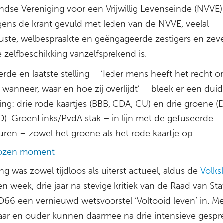
ndse Vereniging voor een Vrijwillig Levenseinde (NVVE).
gens de krant gevuld met leden van de NVVE, veelal
uste, welbespraakte en geëngageerde zestigers en zeve
 zelfbeschikking vanzelfsprekend is.
ierde en laatste stelling – ‘Ieder mens heeft het recht o
wanneer, waar en hoe zij overlijdt’ – bleek er een duide
ng: drie rode kaartjes (BBB, CDA, CU) en drie groene (
D). GroenLinks/PvdA stak – in lijn met de gefuseerde
euren – zowel het groene als het rode kaartje op.
kozen moment
ing was zowel tijdloos als uiterst actueel, aldus de
Volks
n week, drie jaar na stevige kritiek van de Raad van Sta
D66 een vernieuwd wetsvoorstel ‘Voltooid leven’ in. M
jaar en ouder kunnen daarmee na drie intensieve gesp