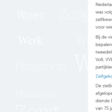
Nederla
was vol
zelfbew
voor wie
Bij de v
bepalen 
tweedeli
Volt, VV
partijkl
Zelfge
De stell
afgelope
diende 
van 75 