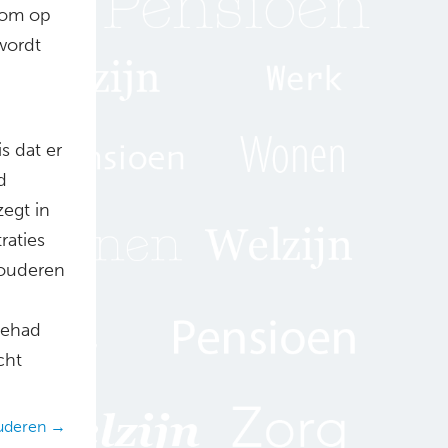
 om op
wordt
s dat er
d
egt in
raties
 ouderen
gehad
cht
ouderen →