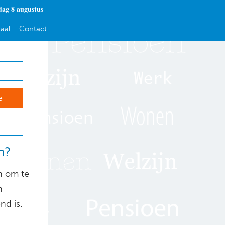
dag 8 augustus
aal
Contact
e
n?
n om te
n
nd is.