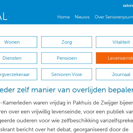
zater
Home
Nieuws
Over Seniorenjourn
Wonen
Zorg
Vitaliteit
Diensten
Pensioen
Levenseind
rgverzekeraar
Senioren Visie
Journaal
eder zelf manier van overlijden bepale
t-Kamerleden waren vrijdag in Pakhuis de Zwijger bijee
en over een vrijwillig levenseinde, voor een publiek va
eerde ouderen voor wie zelfbeschikking vanzelfspreke
skrant bericht over het debat, georganiseerd door de