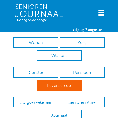
vrijdag 7 augustus
Wonen
Zorg
Vitaliteit
Diensten
Pensioen
Levenseinde
Zorgverzekeraar
Senioren Visie
Journaal