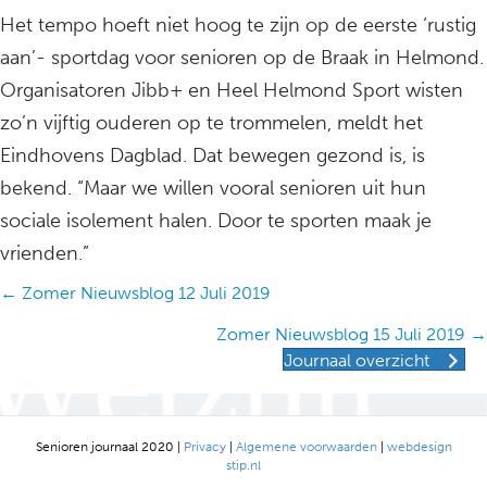
Het tempo hoeft niet hoog te zijn op de eerste ‘rustig
aan’- sportdag voor senioren op de Braak in Helmond.
Organisatoren Jibb+ en Heel Helmond Sport wisten
zo’n vijftig ouderen op te trommelen, meldt het
Eindhovens Dagblad. Dat bewegen gezond is, is
bekend. “Maar we willen vooral senioren uit hun
sociale isolement halen. Door te sporten maak je
vrienden.”
Posts
← Zomer Nieuwsblog 12 Juli 2019
navigation
Zomer Nieuwsblog 15 Juli 2019 →
Journaal overzicht
Senioren journaal 2020 |
Privacy
|
Algemene voorwaarden
|
webdesign
stip.nl