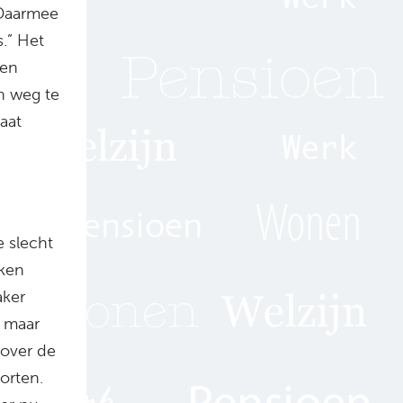
 Daarmee
.” Het
ben
n weg te
gaat
 slecht
jken
aker
 maar
 over de
orten.