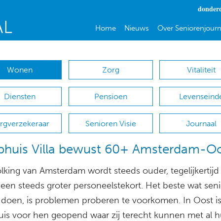
donderd
Home
Nieuws
Over Seniorenjourn
Wonen
Zorg
Vitaliteit
Diensten
Pensioen
Levenseind
rgverzekeraar
Senioren Visie
Journaal
phuis Villa bewust 60+ Amsterdam-O
king van Amsterdam wordt steeds ouder, tegelijkertijd i
 een steeds groter personeelstekort. Het beste wat sen
doen, is problemen proberen te voorkomen. In Oost i
uis voor hen geopend waar zij terecht kunnen met al 