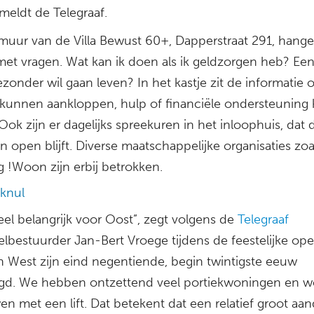
meldt de Telegraaf.
muur van de Villa Bewust 60+, Dapperstraat 291, hange
 met vragen. Wat kan ik doen als ik geldzorgen heb? E
onder wil gaan leven? In het kastje zit de informatie 
j kunnen aankloppen, hulp of financiële ondersteunin
 Ook zijn er dagelijks spreekuren in het inloophuis, dat d
open blijft. Diverse maatschappelijke organisaties zoa
g !Woon zijn erbij betrokken.
knul
heel belangrijk voor Oost”, zegt volgens de
Telegraaf
elbestuurder Jan-Bert Vroege tijdens de feestelijke ope
n West zijn eind negentiende, begin twintigste eeuw
gd. We hebben ontzettend veel portiekwoningen en w
n met een lift. Dat betekent dat een relatief groot aan