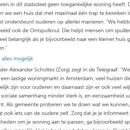
oren in dit stadsdeel geen toegankelijke woning heeft.
n we een huis dat met maximaal één trap te bereiken is
el ondersteunt ouderen op allerlei manieren. “We heb
beeld ook de Ontspulknul. Die helpt mensen om spulle
el belangrijk als je bijvoorbeeld naar een kleiner huis 
en.”
n alles mogelijk
er Alexander Scholtes (Zorg) zegt in de Telegraaf: “We
een lastige woningmarkt in Amsterdam, veel huizen die
lijk zijn voor ouderen en daarnaast zijn er ook veel wi
 sociale samenhang minder sterk is, en eenzaamheid v
t. Als gemeente proberen we te doen wat we kunnen,
gt ook iets van de oudere zelf. Zorg dat je je informeert
kheden om je woning aan te passen, ga bijvoorbeeld sp