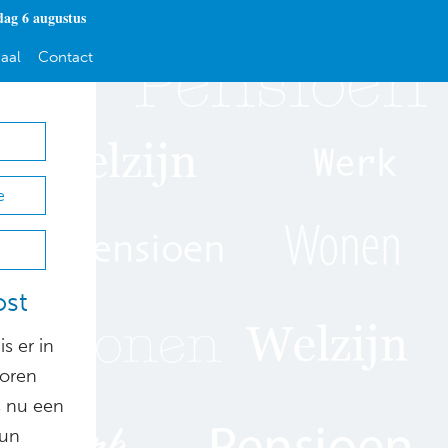
ag 6 augustus
aal
Contact
e
ost
s er in
ioren
s nu een
hun