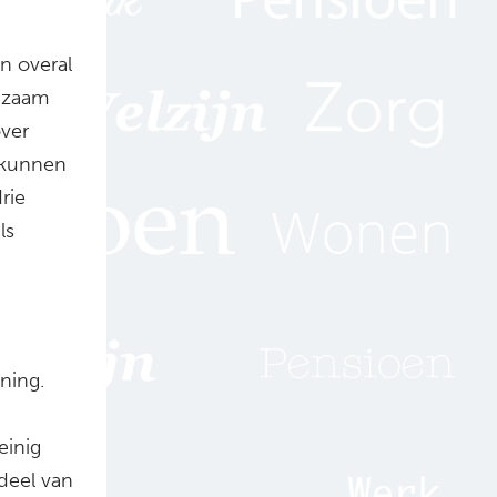
n overal
enzaam
over
g kunnen
rie
ls
ning.
einig
deel van