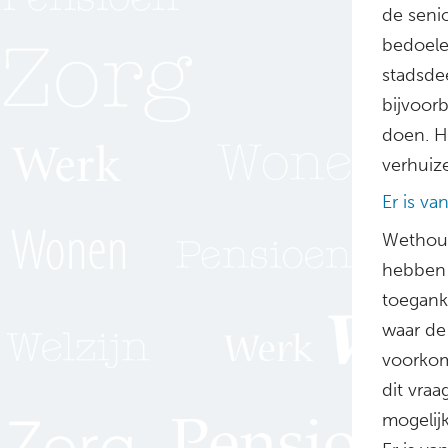
de seni
bedoele
stadsde
bijvoor
doen. He
verhuiz
Er is va
Wethoud
hebben 
toeganke
waar de
voorkom
dit vraa
mogelij