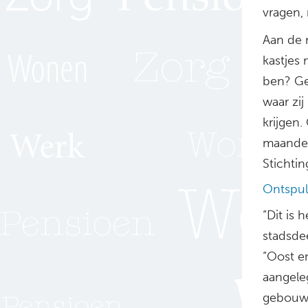
vragen, 
Aan de 
kastjes
ben? Gez
waar zi
krijgen.
maanden 
Stichtin
Ontspul
“Dit is 
stadsde
“Oost e
aangele
gebouwe