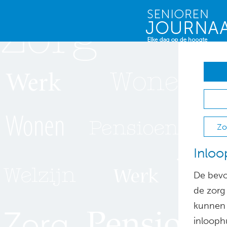
Zo
Inloo
De bevol
de zorg
kunnen 
inlooph