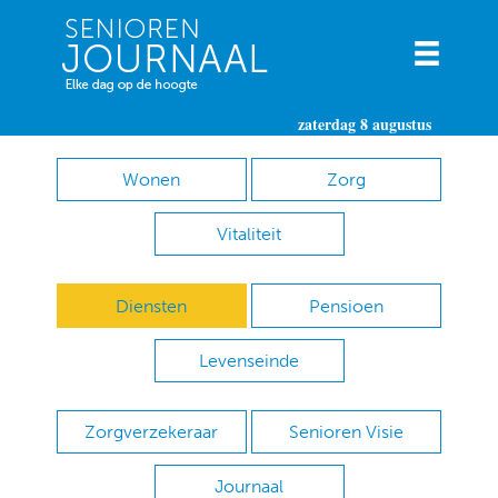
zaterdag 8 augustus
Wonen
Zorg
Vitaliteit
Diensten
Pensioen
Levenseinde
Zorgverzekeraar
Senioren Visie
Journaal