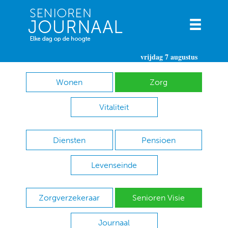
vrijdag 7 augustus
Wonen
Zorg
Vitaliteit
Diensten
Pensioen
Levenseinde
Zorgverzekeraar
Senioren Visie
Journaal