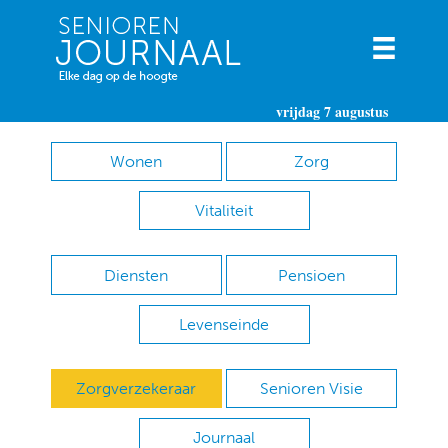
vrijdag 7 augustus
Wonen
Zorg
Vitaliteit
Diensten
Pensioen
Levenseinde
Zorgverzekeraar
Senioren Visie
Journaal