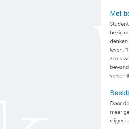
Met b
Student
bezig 
denken 
leven. “
zoals w
bewandel
verschi
Beeldb
Door de
meer ge
stijger 