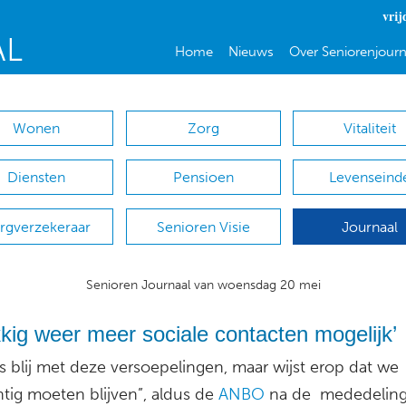
vrij
Home
Nieuws
Over Seniorenjourn
Wonen
Zorg
Vitaliteit
Diensten
Pensioen
Levenseind
rgverzekeraar
Senioren Visie
Journaal
Senioren Journaal van woensdag 20 mei
kig weer meer sociale contacten mogelijk’
s blij met deze versoepelingen, maar wijst erop dat we
tig moeten blijven”, aldus de
ANBO
na de mededeling