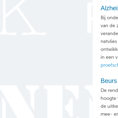
Alzhei
Bij ond
van de 
verande
netvlie
ontwikk
in een v
proefsch
Beurs
De rend
hoogte 
de uitke
mee- en