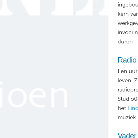
ingebou
kern va
werkgeve
invoerin
duren
Radio
Een uur 
leven. 
radiopr
Studio0
het
Ein
muziek u
Vader 