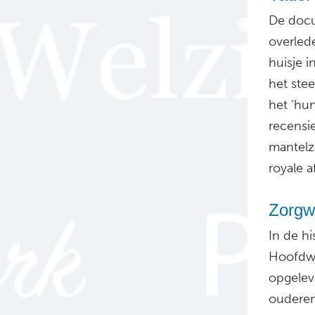
De docum
overled
huisje 
het stee
het ‘hu
recensie
mantelzo
royale a
Zorgwo
In de h
Hoofdwe
opgelev
ouderen