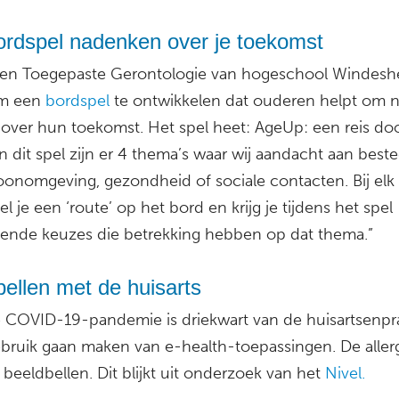
ordspel nadenken over je toekomst
en Toegepaste Gerontologie van hogeschool Windeshe
om een
bordspel
te ontwikkelen dat ouderen helpt om n
over hun toekomst. Het spel heet: AgeUp: een reis doo
In dit spel zijn er 4 thema’s waar wij aandacht aan best
oonomgeving, gezondheid of sociale contacten. Bij el
 je een ‘route’ op het bord en krijg je tijdens het spel
llende keuzes die betrekking hebben op dat thema.”
ellen met de huisarts
 COVID-19-pandemie is driekwart van de huisartsenpra
bruik gaan maken van e-health-toepassingen. De aller
is beeldbellen. Dit blijkt uit onderzoek van het
Nivel.