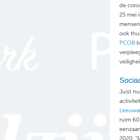
de coro
25 mei 
mensen 
ook thu
PCOB
b
verplee
veilighe
Sociaa
Juist nu
activite
Leeuwar
ruim 60
eenzaam
2020. “