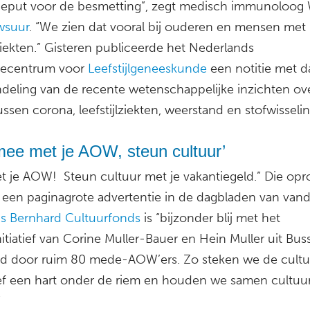
geput voor de besmetting”, zegt medisch immunoloog
wsuur
. “We zien dat vooral bij ouderen en mensen met
lziekten.” Gisteren publiceerde het Nederlands
iecentrum voor
Leefstijlgeneeskunde
een notitie met d
deling van de recente wetenschappelijke inzichten ov
tussen corona, leefstijlziekten, weerstand en stofwisselin
mee met je AOW, steun cultuur’
t je AOW! Steun cultuur met je vakantiegeld.” Die opro
n een paginagrote advertentie in de dagbladen van vand
ns Bernhard Cultuurfonds
is “bijzonder blij met het
itiatief van Corine Muller-Bauer en Hein Muller uit Bu
d door ruim 80 mede-AOW’ers. Zo steken we de cultu
ief een hart onder de riem en houden we samen cultuu
”