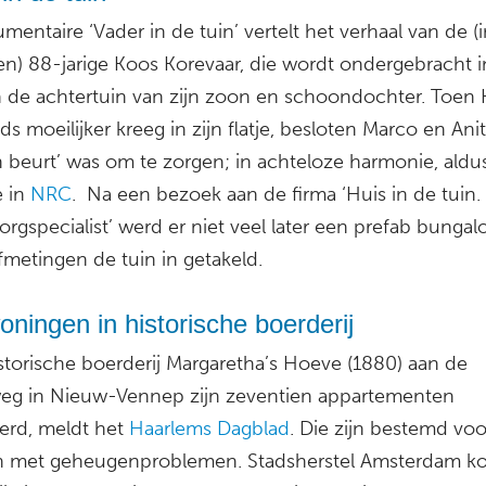
entaire ‘Vader in de tuin’ vertelt het verhaal van de (
en) 88-jarige Koos Korevaar, die wordt ondergebracht 
in de achtertuin van zijn zoon en schoondochter. Toen
ds moeilijker kreeg in zijn flatje, besloten Marco en Ani
n beurt’ was om te zorgen; in achteloze harmonie, aldu
 in
NRC
. Na een bezoek aan de firma ‘Huis in de tuin
rgspecialist’ werd er niet veel later een prefab bunga
fmetingen de tuin in getakeld.
ningen in historische boerderij
istorische boerderij Margaretha’s Hoeve (1880) aan de
g in Nieuw-Vennep zijn zeventien appartementen
erd, meldt het
Haarlems Dagblad
. Die zijn bestemd voo
 met geheugenproblemen. Stadsherstel Amsterdam ko