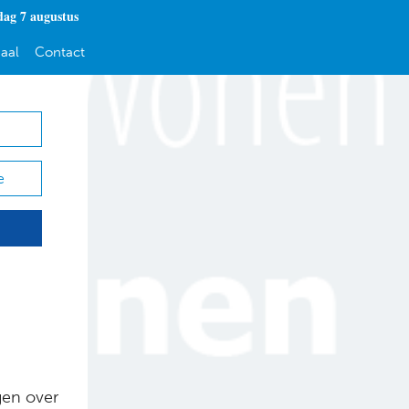
dag 7 augustus
aal
Contact
e
en over