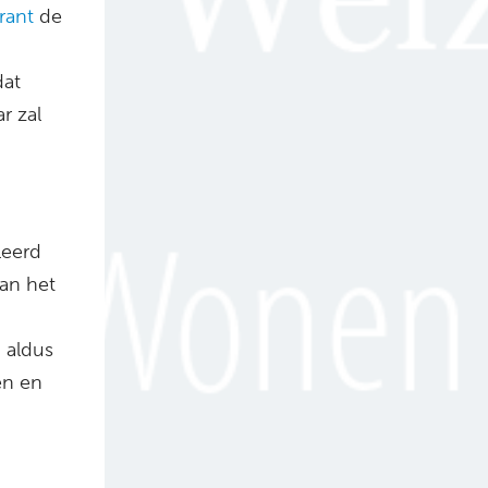
rant
de
dat
r zal
leerd
Aan het
 aldus
en en