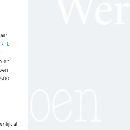
jaar
s
RTL
e
n en
open
 500
lijk al