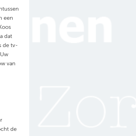
intussen
in een
 Koos
ta dat
s de tv-
. Uw
low van
r
cht de