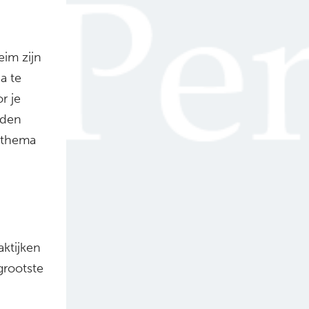
im zijn
a te
r je
eden
k thema
ktijken
grootste