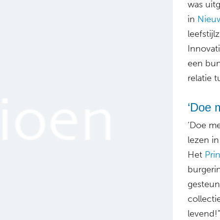
was uit
in
Nieu
leefstij
Innovat
een bun
relatie 
‘Doe 
‘Doe me
lezen i
Het
Pri
burgerin
gesteun
collect
levend!