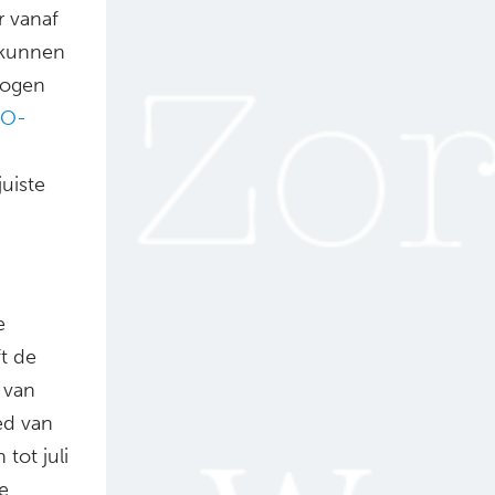
r vanaf
 kunnen
mogen
BO-
uiste
e
ft de
 van
ed van
tot juli
e