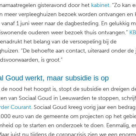
namaatregelen gisteravond door het
kabinet
. “Zo kan e
in meer verpleeghuizen bezoek worden ontvangen en
vanaf 1 juni weer naar de dagbesteding. En gelukkig 
iswonende ouderen weer bezoek thuis ontvangen.”
K
enadrukt het belang van de versoepeling bij de
ghuizen. “De behoefte aan contact, uiteraard onder de j
idsvoorwaarden, is groot.”
l Goud werkt, maar subsidie is op
 de nood het hoogst is, stopt de subsidie en dreigen d
iten van Sociaal Goud in Leeuwarden te stoppen, schrij
der Courant.
Sociaal Goud kreeg vorig jaar een bedrag
.000 euro van de gemeente om projecten op het gebi
heid op te starten en onderzoek te doen. Eenmalig, en 
Maar juist nu tijdens de coronacrisis zien we een enorm