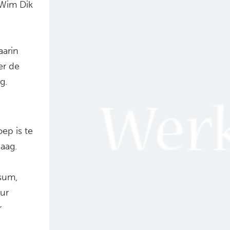
 Wim Dik
aarin
er de
g.
ep is te
aag.
ssum,
ur
r