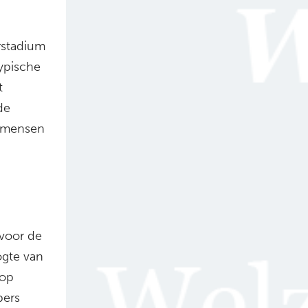
rstadium
typische
t
de
m mensen
voor de
ogte van
 op
pers