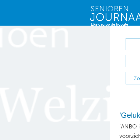
Zo
‘Geluk
“ANBO i
voorzich