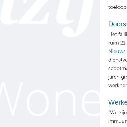
toeloop.
Doors
Het fai
ruim 21
Nieuws
dienstv
scootmob
jaren gr
werknem
Werken
“We zij
immuuns