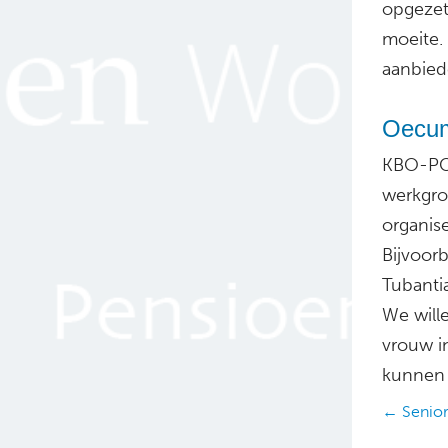
opgezet
moeite.
aanbied
Oecum
KBO-PCO
werkgro
organise
Bijvoorb
Tubantia
We will
vrouw in
kunnen 
Posts
← Senior