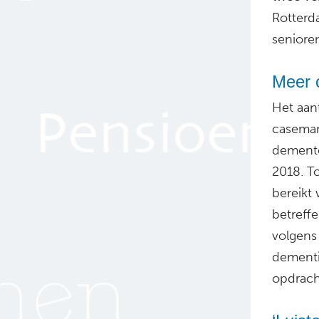
Rotterd
seniore
Meer 
Het aan
caseman
demente
2018. T
bereikt
betreff
volgen
dementi
opdrach