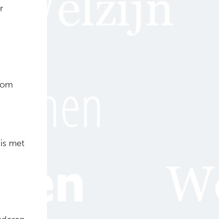
r
arom
is met