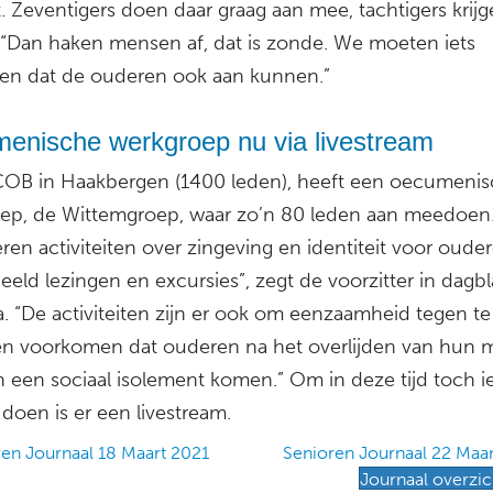
. Zeventigers doen daar graag aan mee, tachtigers krij
 “Dan haken mensen af, dat is zonde. We moeten iets
en dat de ouderen ook aan kunnen.”
enische werkgroep nu via livestream
B in Haakbergen (1400 leden), heeft een oecumeni
ep, de Wittemgroep, waar zo’n 80 leden aan meedoen
ren activiteiten over zingeving en identiteit voor ouder
eeld lezingen en excursies”, zegt de voorzitter in dagb
. “De activiteiten zijn er ook om eenzaamheid tegen te
en voorkomen dat ouderen na het overlijden van hun 
 een sociaal isolement komen.” Om in deze tijd toch ie
doen is er een livestream.
en Journaal 18 Maart 2021
Senioren Journaal 22 Maa
Journaal overzic