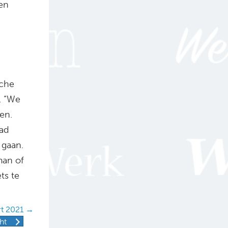
gen
sche
. “We
en.
lad
 gaan.
man of
ts te
rt 2021 →
ht