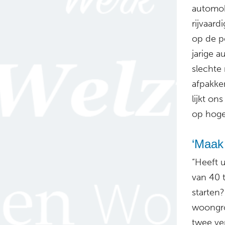
automobi
rijvaard
op de pe
jarige 
slechte 
afpakke
lijkt on
op hoger
‘Maak
“Heeft 
van 40 
starten
woongro
twee ve