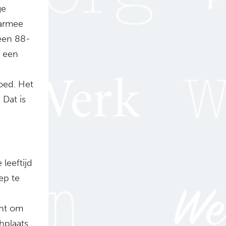
ge
aarmee
 een 88-
k een
d
oed. Het
 Dat is
leeftijd
ep te
cht om
plaats,