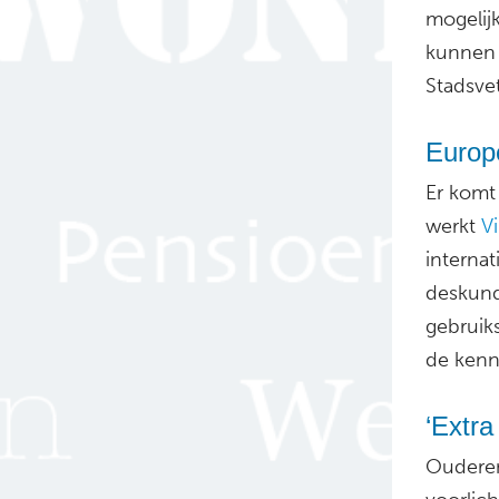
mogelij
kunnen 
Stadsve
Europ
Er komt
werkt
Vi
interna
deskund
gebruik
de kenn
‘Extra
Ouderen