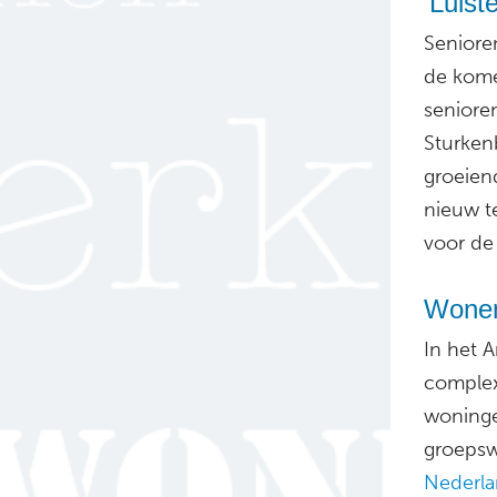
‘Luist
Seniore
de kome
seniore
Sturken
groeien
nieuw t
voor de
Wonen
In het 
complex
woninge
groepsw
Nederl