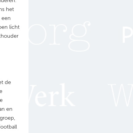
uderen.
ns het
n een
en licht
hthouder
et de
e
e
aan en
groep,
ootball