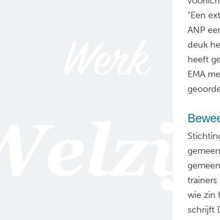
voorlic
“Een ext
ANP een
deuk he
heeft g
EMA mel
geoordee
Bewee
Stichti
gemeent
gemeent
trainers
wie zin
schrijft