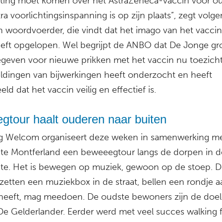
hting moet komen over het AstraZeneca-vaccin voor o
ra voorlichtingsinspanning is op zijn plaats”, zegt volge
 woordvoerder, die vindt dat het imago van het vacci
eft opgelopen. Wel begrijpt de ANBO dat De Jonge gro
egeven voor nieuwe prikken met het vaccin nu toezic
dingen van bijwerkingen heeft onderzocht en heeft
ld dat het vaccin veilig en effectief is.
gtour haalt ouderen naar buiten
ng Welcom organiseert deze weken in samenwerking m
e Montferland een beweeegtour langs de dorpen in d
e. Het is bewegen op muziek, gewoon op de stoep. D
 zetten een muziekbox in de straat, bellen een rondje 
 heeft, mag meedoen. De oudste bewoners zijn de doel
 De Gelderlander. Eerder werd met veel succes walking f