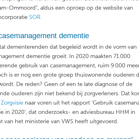
am-Ommoord”, aldus een oproep op de website van
ncorporatie
SOR.
casemanagement dementie
tal dementerenden dat begeleid wordt in de vorm van
agement dementie groeit. In 2020 maakten 71.000
rende gebruik van casemanagement, ruim 9.000 meer
och is er nog een grote groep thuiswonende ouderen d
 wordt. De reden? Geen of een te late diagnose of de
ende ouderen zijn niet bekend bij zorgverleners. Dat k
s
Zorgvisie
naar voren uit het rapport ‘Gebruik casema
e in 2020’, dat onderzoeks- en adviesbureau HHM in
t van het ministerie van VWS heeft uitgevoerd.