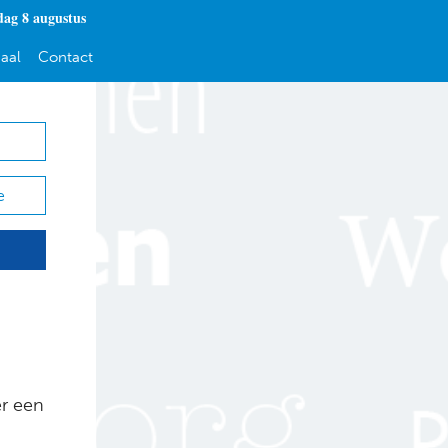
dag 8 augustus
aal
Contact
e
er een