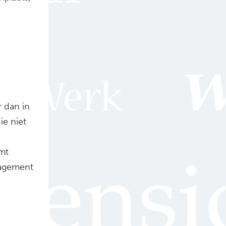
 dan in
ie niet
omt
nagement