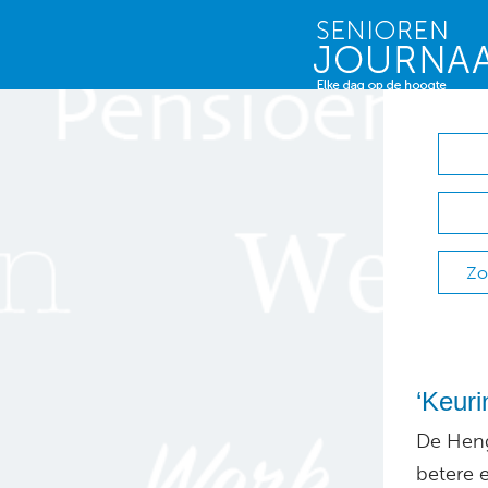
Zo
‘Keuri
De Heng
betere 