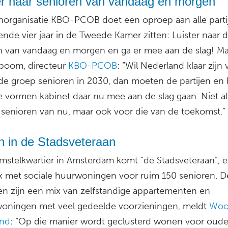
er naar senioren van vandaag en morgen’
norganisatie KBO-PCOB doet een oproep aan alle parti
nde vier jaar in de Tweede Kamer zitten: Luister naar 
n van vandaag en morgen en ga er mee aan de slag! Ma
boom, directeur
KBO-PCOB
: “Wil Nederland klaar zijn
de groep senioren in 2030, dan moeten de partijen en 
e vormen kabinet daar nu mee aan de slag gaan. Niet a
 senioren van nu, maar ook voor die van de toekomst.”
 in de Stadsveteraan
Amstelkwartier in Amsterdam komt “de Stadsveteraan”, 
 met sociale huurwoningen voor ruim 150 senioren. D
n zijn een mix van zelfstandige appartementen en
oningen met veel gedeelde voorzieningen, meldt
Woo
and
: “Op die manier wordt geclusterd wonen voor oud