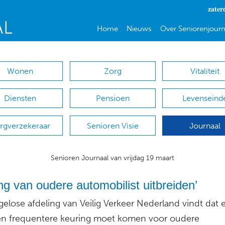
zater
Home
Nieuws
Over Seniorenjourn
Wonen
Zorg
Vitaliteit
Diensten
Pensioen
Levenseind
rgverzekeraar
Senioren Visie
Journaal
Senioren Journaal van vrijdag 19 maart
ng van oudere automobilist uitbreiden’
elose afdeling van Veilig Verkeer Nederland vindt dat 
en frequentere keuring moet komen voor oudere