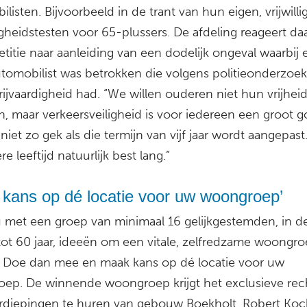
listen. Bijvoorbeeld in de trant van hun eigen, vrijwilli
igheidstesten voor 65-plussers. De afdeling reageert d
titie naar aanleiding van een dodelijk ongeval waarbij
automobilist was betrokken die volgens politieonderzoe
rijvaardigheid had. “We willen ouderen niet hun vrijhei
n, maar verkeersveiligheid is voor iedereen een groot g
s niet zo gek als die termijn van vijf jaar wordt aangepast.
e leeftijd natuurlijk best lang.”
 kans op dé locatie voor uw woongroep’
u met een groep van minimaal 16 gelijkgestemden, in de 
tot 60 jaar, ideeën om een vitale, zelfredzame woongro
? Doe dan mee en maak kans op dé locatie voor uw
ep. De winnende woongroep krijgt het exclusieve re
rdiepingen te huren van gebouw Boekholt. Robert Koch