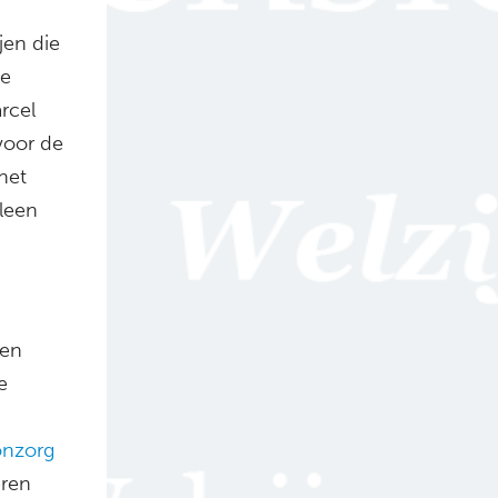
jen die
de
rcel
 voor de
het
lleen
een
e
nzorg
eren