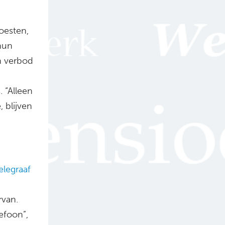
oesten,
hun
en verbod
 “Alleen
 blijven
elegraaf
rvan.
efoon”,