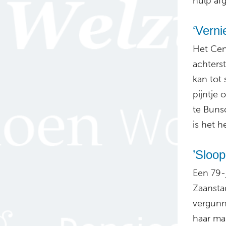
hulp af
‘Verni
Het Cen
achters
kan tot 
pijntje 
te Buns
is het h
’Sloo
Een 79-
Zaanstad
vergunn
haar ma