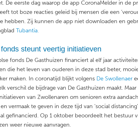
het. De eerste dag waarop de app CoronaMelder in de pra
eeft tot boze reacties geleid bij mensen die een ‘verou
je hebben. Zij kunnen de app niet downloaden en gebr
agblad
Tubantia.
fonds steunt veertig initiatieven
se fonds De Gasthuizen financiert al elf jaar activiteit
len die het leven van ouderen in deze stad beter, mooie
ker maken. In coronatijd blijkt volgens
De Swollenaer
e
k verschil de bijdrage van De Gasthuizen maakt. Maar l
initiatieven van Zwollenaren om senioren extra aandach
en vermaak te geven in deze tijd van ‘social distancing
al gefinancierd. Op 1 oktober beoordeelt het bestuur 
zen weer nieuwe aanvragen.