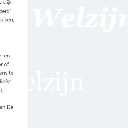
ktijk
derd’
uiken,
en en
r of
ens te
iefst
t,
’
van De