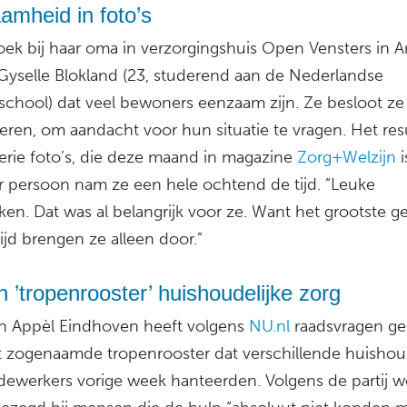
amheid in foto’s
ek bij haar oma in verzorgingshuis Open Vensters in 
Gyselle Blokland (23, studerend aan de Nederlandse
school) dat veel bewoners eenzaam zijn. Ze besloot ze
feren, om aandacht voor hun situatie te vragen. Het res
serie foto’s, die deze maand in magazine
Zorg+Welzijn
i
er persoon nam ze een hele ochtend de tijd. “Leuke
en. Dat was al belangrijk voor ze. Want het grootste g
ijd brengen ze alleen door.”
 ’tropenrooster’ huishoudelijke zorg
 Appèl Eindhoven heeft volgens
NU.nl
raadsvragen ge
t zogenaamde tropenrooster dat verschillende huishoud
ewerkers vorige week hanteerden. Volgens de partij w