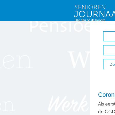
Zo
Coron
Als eer
de GGD 