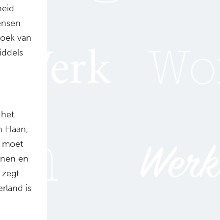
heid
ensen
zoek van
iddels
 het
n Haan,
n moet
onen en
zegt
rland is