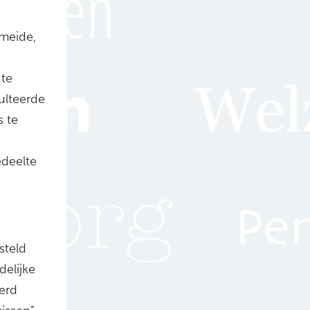
Ameide,
 te
ulteerde
s te
edeelte
steld
elijke
erd