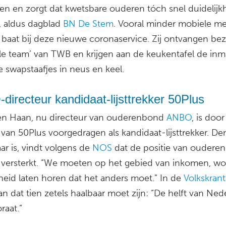
ten en zorgt dat kwetsbare ouderen tóch snel duidelijk
 aldus dagblad
BN De Stem
. Vooral minder mobiele m
baat bij deze nieuwe coronaservice. Zij ontvangen be
ale team’ van TWB en krijgen aan de keukentafel de inm
 swapstaafjes in neus en keel.
irecteur kandidaat-lijsttrekker 50Plus
en Haan, nu directeur van ouderenbond
ANBO
, is door
 van 50Plus voorgedragen als kandidaat-lijsttrekker. De
aar is, vindt volgens de
NOS
dat de positie van oudere
versterkt. “We moeten op het gebied van inkomen, w
eid laten horen dat het anders moet.” In de
Volkskrant
 dat tien zetels haalbaar moet zijn: “De helft van Nede
raat.”