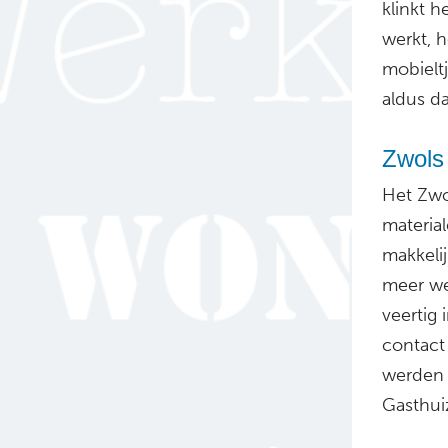
klinkt 
werkt, h
mobielt
aldus d
Zwols 
Het Zwol
materia
makkelij
meer wel
veertig 
contact 
werden 
Gasthui