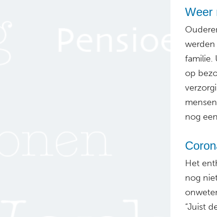
Weer 
Ouderen
werden 
familie.
op bezoe
verzorg
mensen d
nog een
Corona
Het ent
nog niet
onweten
“Juist 