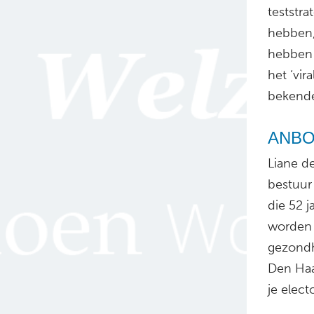
teststra
hebben,
hebben 
het ‘vir
bekende
ANBO-d
Liane d
bestuur
die 52 j
worden 
gezondh
Den Haan
je electo