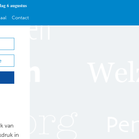
ag 6 augustus
aal
Contact
e
ek van
kdruk in