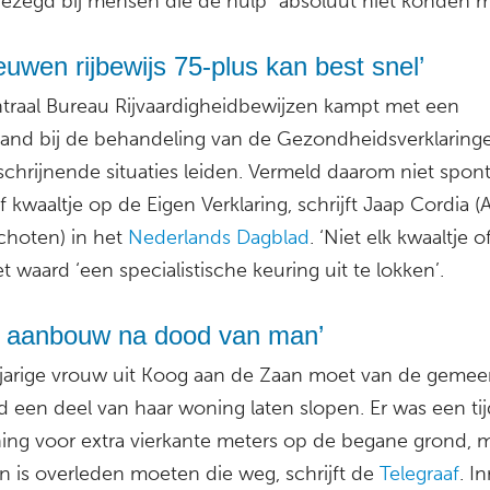
gezegd bij mensen die de hulp “absoluut niet konden m
euwen rijbewijs 75-plus kan best snel’
traal Bureau Rijvaardigheidbewijzen kampt met een
tand bij de behandeling van de Gezondheidsverklaringe
schrijnende situaties leiden. Vermeld daarom niet spon
of kwaaltje op de Eigen Verklaring, schrijft Jaap Cordia 
choten) in het
Nederlands Dagblad
. ‘Niet elk kwaaltje of
et waard ‘een specialistische keuring uit te lokken’.
p aanbouw na dood van man’
jarige vrouw uit Koog aan de Zaan moet van de gemee
 een deel van haar woning laten slopen. Er was een tij
ing voor extra vierkante meters op de begane grond, 
n is overleden moeten die weg, schrijft de
Telegraaf
. I