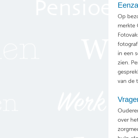
Eenza
Op bezo
merkte 
Fotovak
fotogra
in een 
zien. P
gesprekk
van de t
Vragen
Ouderen
over he
zorgmed