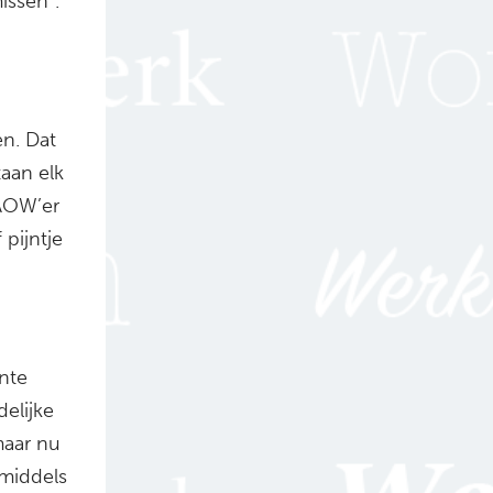
issen”.
n. Dat
taan elk
(AOW’er
 pijntje
nte
delijke
maar nu
nmiddels