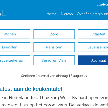
donderd
Home
Nieuws
Over Seniorenjourn
Wonen
Zorg
Vitaliteit
Diensten
Pensioen
Levenseind
rgverzekeraar
Senioren Visie
Journaal
Senioren Journaal van dinsdag 18 augustus
atest aan de keukentafel
ste in Nederland test Thuiszorg West-Brabant op verzo
mensen thuis op het coronavirus. Dat verlaagt de wer