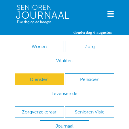
donderdag 6 augustus
Wonen
Zorg
Vitaliteit
Diensten
Pensioen
Levenseinde
Zorgverzekeraar
Senioren Visie
Journaal