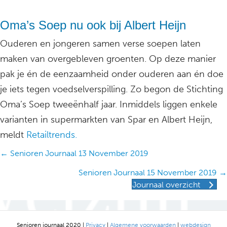
Oma’s Soep nu ook bij Albert Heijn
Ouderen en jongeren samen verse soepen laten
maken van overgebleven groenten. Op deze manier
pak je én de eenzaamheid onder ouderen aan én doe
je iets tegen voedselverspilling. Zo begon de Stichting
Oma’s Soep tweeënhalf jaar. Inmiddels liggen enkele
varianten in supermarkten van Spar en Albert Heijn,
meldt
Retailtrends.
Posts
← Senioren Journaal 13 November 2019
navigation
Senioren Journaal 15 November 2019 →
Journaal overzicht
Senioren journaal 2020 |
Privacy
|
Algemene voorwaarden
|
webdesign